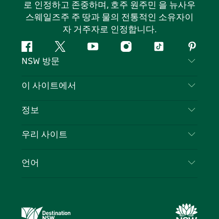
로 인정하고 존중하며, 호주 원주민 을 뉴사우
스웨일즈주 주 땅과 물의 전통적인 소유자이
자 거주자로 인정합니다.
페
지
유
인
틱
핀
NSW 방문
이
저
튜
스
톡
터
스
귀
브
타
레
문의하기
이 사이트에서
북
다
그
스
부인 성명
램
트
목적지
정보
은둔
할 일
여행 정보
우리 사이트
쿠키 고지
뉴사우스웨일즈주 로드 트립
귀하의 사업을 등록하세요
이용 약관
Sydney.com
이벤트
언어
뉴사우스웨일즈주 의 사업
뉴사우스웨일즈주관광청(Destination NSW) 기업
숙소
뉴사우스웨일즈주 의 교육
비즈니스 이벤트 뉴사우스웨일즈주
거래
뉴사우스웨일즈주관광청(Destination NSW) 미디