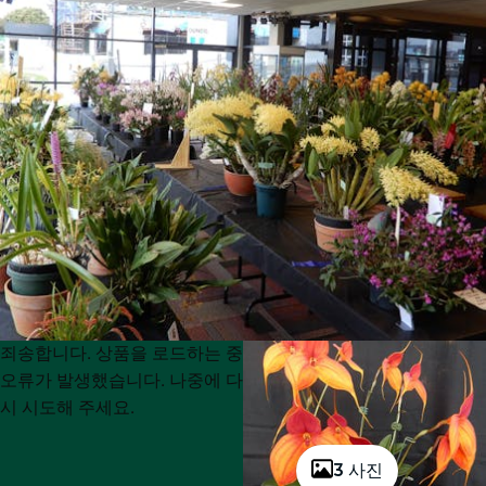
Product
Product
죄송합니다. 상품을 로드하는 중
List
List
오류가 발생했습니다. 나중에 다
시 시도해 주세요.
3 사진