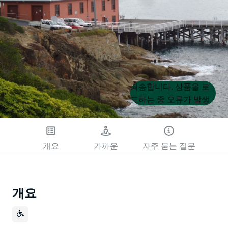
Product
Product
죄송합니다. 상품을 로
List
List
드하는 중 오류가 발생
했습니다. 나중에 다시
시도해 주세요.
개요
가까운
자주 묻는 질문
개요