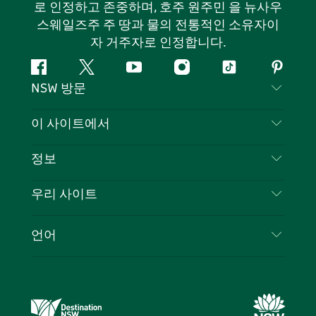
로 인정하고 존중하며, 호주 원주민 을 뉴사우
스웨일즈주 주 땅과 물의 전통적인 소유자이
자 거주자로 인정합니다.
페
지
유
인
틱
핀
NSW 방문
이
저
튜
스
톡
터
스
귀
브
타
레
문의하기
이 사이트에서
북
다
그
스
부인 성명
램
트
목적지
정보
은둔
할 일
여행 정보
우리 사이트
쿠키 고지
뉴사우스웨일즈주 로드 트립
귀하의 사업을 등록하세요
이용 약관
Sydney.com
이벤트
언어
뉴사우스웨일즈주 의 사업
뉴사우스웨일즈주관광청(Destination NSW) 기업
숙소
뉴사우스웨일즈주 의 교육
비즈니스 이벤트 뉴사우스웨일즈주
거래
뉴사우스웨일즈주관광청(Destination NSW) 미디