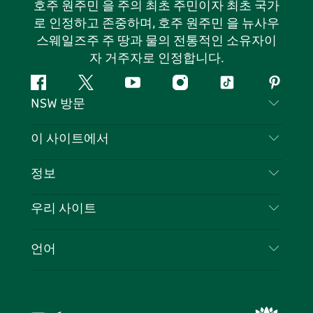
호주 원주민 을 주의 최초 주민이자 최초 국가
로 인정하고 존중하며, 호주 원주민 을 뉴사우
스웨일즈주 주 땅과 물의 전통적인 소유자이
자 거주자로 인정합니다.
페
지
유
인
틱
핀
NSW 방문
이
저
튜
스
톡
터
스
귀
브
타
레
문의하기
이 사이트에서
북
다
그
스
부인 성명
램
트
목적지
정보
은둔
할 일
여행 정보
우리 사이트
쿠키 고지
뉴사우스웨일즈주 로드 트립
귀하의 사업을 등록하세요
이용 약관
Sydney.com
이벤트
언어
뉴사우스웨일즈주 의 사업
뉴사우스웨일즈주관광청(Destination NSW) 기업
숙소
뉴사우스웨일즈주 의 교육
비즈니스 이벤트 뉴사우스웨일즈주
거래