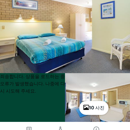
Product
Product
죄송합니다. 상품을 로드하는 중
List
List
오류가 발생했습니다. 나중에 다
시 시도해 주세요.
10 사진