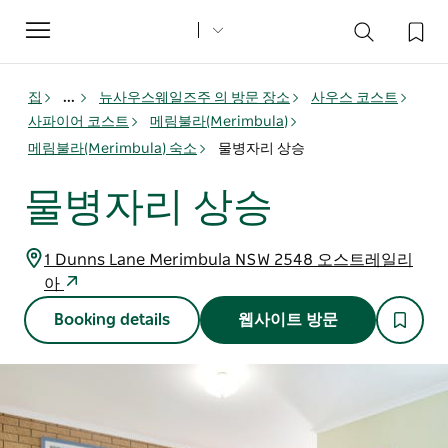
Toggle
navigation
집
...
뉴사우스웨일즈주 의 방문 장소
사우스 코스트
사파이어 코스트
메림불라(Merimbula)
메림불라(Merimbula) 숙소
물병자리 상승
물병자리 상승
1 Dunns Lane Merimbula NSW 2548 오스트레일리
아
Booking details
웹사이트 방문