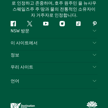
로 인정하고 존중하며, 호주 원주민 을 뉴사우
스웨일즈주 주 땅과 물의 전통적인 소유자이
자 거주자로 인정합니다.
페
지
유
인
틱
핀
NSW 방문
이
저
튜
스
톡
터
스
귀
브
타
레
문의하기
이 사이트에서
북
다
그
스
부인 성명
램
트
목적지
정보
은둔
할 일
여행 정보
우리 사이트
쿠키 고지
뉴사우스웨일즈주 로드 트립
귀하의 사업을 등록하세요
이용 약관
Sydney.com
이벤트
언어
뉴사우스웨일즈주 의 사업
뉴사우스웨일즈주관광청(Destination NSW) 기업
숙소
뉴사우스웨일즈주 의 교육
비즈니스 이벤트 뉴사우스웨일즈주
거래
뉴사우스웨일즈주관광청(Destination NSW) 미디