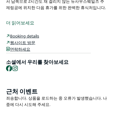
서 남쪽으로 2시간도 채 걸리지 않는 뉴사우스웨일즈 주
제링공에 위치한 다음 휴가를 위한 완벽한 휴식처입니다.
솔트워터는 웨리 라군의 잔잔한 물가에 아름답게 자리 잡
고 있으며 새들백 산에서 바다까지 펼쳐지는 환상적인 북
더 읽어보세요
쪽 전망을 자랑합니다.
새롭게 건축학적으로 설계된 이 집은 웨리 해변 북쪽 끝과
Booking details
그림 같은 키아마 해안 산책로 시작점에서 불과 100미터
웹사이트 방문
거리에 있습니다.
연락하세요
솔트워터에 들어서는 순간 해안의 매력과 햇살 가득한 실
소셜에서 우리를 찾아보세요
내 그리고 다용도로 활용 가능한 야외 공간이 여러분을 편
Facebook
Instagram
안하게 맞이할 것입니다.
최대 7명까지 숙박 가능한 이 집에는 욕실 3개 완비된 주
방 벽난로 바비큐 시설 야외 샤워 시설 그리고 전용 선착
근처 이벤트
Product
장이 마련되어 있습니다.
List
Product
죄송합니다. 상품을 로드하는 중 오류가 발생했습니다. 나
솔트워터는 시드니에서 남쪽으로 2시간도 채 걸리지 않
List
중에 다시 시도해 주세요.
는 뉴사우스웨일즈 주 제링공에 위치한 다음 휴가를 위한
완벽한 휴식처입니다.