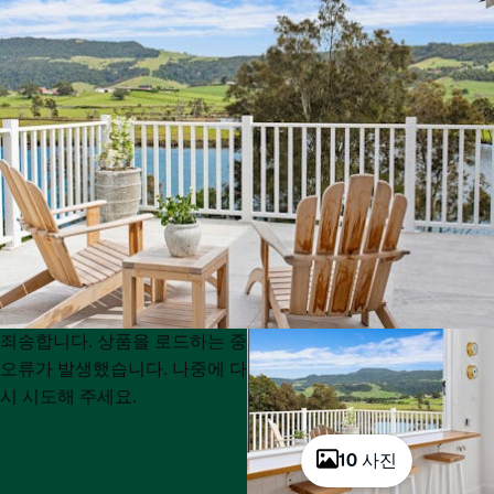
Product
Product
죄송합니다. 상품을 로드하는 중
List
List
오류가 발생했습니다. 나중에 다
시 시도해 주세요.
10 사진