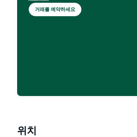
예약 기간: 2026년 4월 10일~9월 15일. 숙박 기간: 
거래를 예약하세요
일. 최소 2박. 주중(일~목)에만 적용 객실만 해당. 6
월 17일 제외. 신규 예약에만 적용. 다른 할인 또는 G'
용 불가. 변경 환불 취소 불가. 예약 시 신청 필수. 
간 적용.
위치