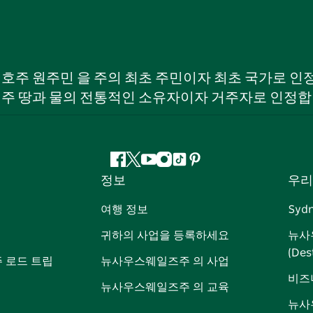
W) 호주 원주민 을 주의 최초 주민이자 최초 국가로
 주 땅과 물의 전통적인 소유자이자 거주자로 인정합
페
지
유
인
틱
핀
정보
우리
이
저
튜
스
톡
터
스
귀
브
타
레
여행 정보
Syd
북
다
그
스
귀하의 사업을 등록하세요
뉴사
램
트
(Des
 로드 트립
뉴사우스웨일즈주 의 사업
비즈
뉴사우스웨일즈주 의 교육
뉴사