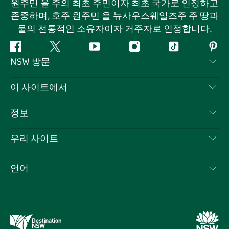
원주민 을 주의 최초 주민이자 최초 국가로 인정하고
존중하며, 호주 원주민 을 뉴사우스웨일즈주 주 땅과
물의 전통적인 소유자이자 거주자로 인정합니다.
페
지
유
인
틱
핀
NSW 방문
이
저
튜
스
톡
터
스
귀
브
타
레
문의하기
이 사이트에서
북
다
그
스
부인 성명
램
트
목적지
정보
은둔
할 일
여행 정보
우리 사이트
쿠키 고지
뉴사우스웨일즈주 로드 트립
귀하의 사업을 등록하세요
이용 약관
Sydney.com
이벤트
언어
뉴사우스웨일즈주 의 사업
뉴사우스웨일즈주관광청(Destination NSW) 기업
숙소
뉴사우스웨일즈주 의 교육
비즈니스 이벤트 뉴사우스웨일즈주
거래
뉴사우스웨일즈주관광청(Destination NSW) 미디어 센터