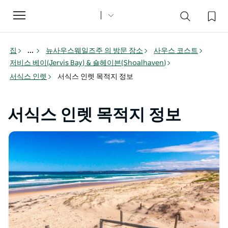
Toggle
navigation
집
...
뉴사우스웨일즈주 의 방문 장소
사우스 코스트
저비스 베이(Jervis Bay) & 숄헤이븐(Shoalhaven)
서식스 인렛
서식스 인렛 목적지 정보
서식스 인렛 목적지 정보