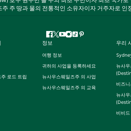
NSW) 호주 원주민 을 주의 최초 주민이자 최초 국가
주 주 땅과 물의 전통적인 소유자이자 거주자로 인
페
지
유
인
틱
핀
서
정보
우리 
이
저
튜
스
톡
터
스
귀
브
타
레
여행 정보
Sydne
북
다
그
스
귀하의 사업을 등록하세요
뉴사우
램
트
(Dest
주 로드 트립
뉴사우스웨일즈주 의 사업
비즈니
뉴사우스웨일즈주 의 교육
뉴사우
(Dest
비비드 시