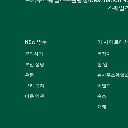
뉴사우스웨일즈주관광청(Destination 
스웨일즈
NSW 방문
이 사이트에
문의하기
목적지
부인 성명
할 일
은둔
뉴사우스웨일즈
쿠키 고지
이벤트
이용 약관
숙소
거래