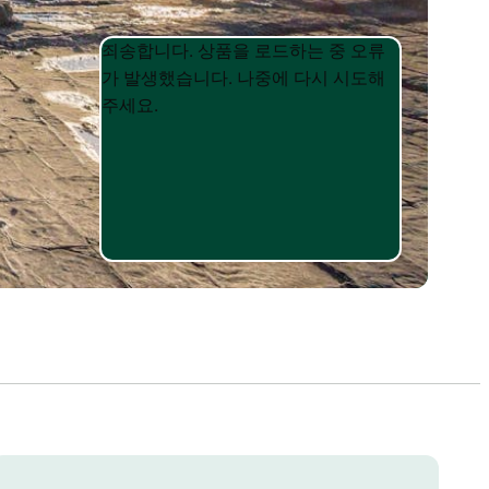
Product
Product
죄송합니다. 상품을 로드하는 중 오류
List
List
가 발생했습니다. 나중에 다시 시도해
주세요.