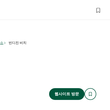
명소
빈디진 비치
웹사이트 방문