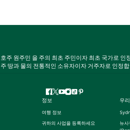
W) 호주 원주민 을 주의 최초 주민이자 최초 국가로
 주 땅과 물의 전통적인 소유자이자 거주자로 인정합
페
지
유
인
틱
핀
정보
우리
이
저
튜
스
톡
터
스
귀
브
타
레
여행 정보
Syd
북
다
그
스
귀하의 사업을 등록하세요
뉴사
램
트