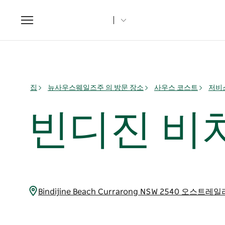
Toggle
navigation
집
뉴사우스웨일즈주 의 방문 장소
사우스 코스트
저비스
빈디진 비
Bindijine Beach Currarong NSW 2540 오스트