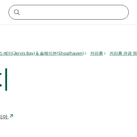
 베이(Jervis Bay) & 숄헤이븐(Shoalhaven)
커라롱
커라롱 관광 
치
레일리아