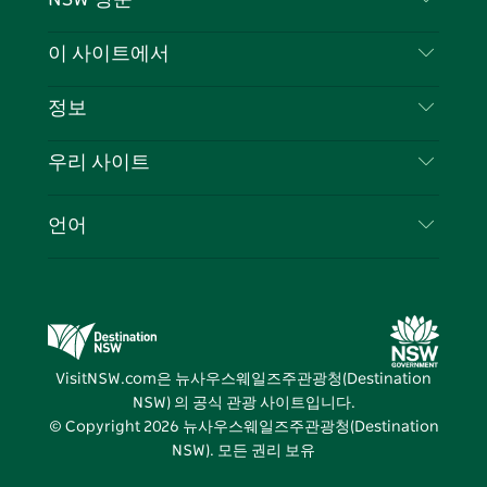
이
저
튜
스
톡
터
스
귀
브
타
레
문의하기
이 사이트에서
북
다
그
스
부인 성명
램
트
목적지
정보
은둔
할 일
여행 정보
우리 사이트
쿠키 고지
뉴사우스웨일즈주 로드 트립
귀하의 사업을 등록하세요
이용 약관
Sydney.com
이벤트
언어
뉴사우스웨일즈주 의 사업
뉴사우스웨일즈주관광청(Destination NSW) 기업
숙소
뉴사우스웨일즈주 의 교육
비즈니스 이벤트 뉴사우스웨일즈주
거래
뉴사우스웨일즈주관광청(Destination NSW) 미디
어 센터
VisitNSW.com은 뉴사우스웨일즈주관광청(Destination
비비드 시드니(Vivid Sydney)
NSW) 의 공식 관광 사이트입니다.
© Copyright
2026
뉴사우스웨일즈주관광청(Destination
NSW). 모든 권리 보유