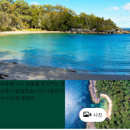
Product
Product
죄송합니다. 상품을 로드하는 중
List
List
오류가 발생했습니다. 나중에 다
시 시도해 주세요.
4 사진