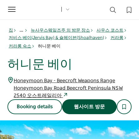
Toggle
navigation
집
...
뉴사우스웨일즈주 의 방문 장소
사우스 코스트
저비스 베이(Jervis Bay) & 숄헤이븐(Shoalhaven)
커라롱
커라롱 숙소
허니문 베이
허니문 베이
Honeymoon Bay - Beecroft Weapons Range
Honeymoon Bay Road Beecroft Peninsula NSW
2540 오스트레일리아
Booking details
웹사이트 방문