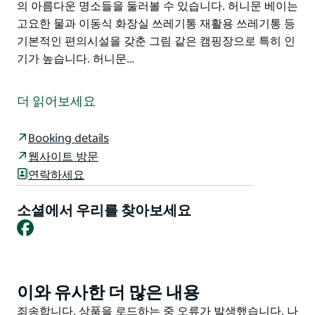
의 아름다운 명소들을 둘러볼 수 있습니다. 허니문 베이는
고요한 물과 이동식 화장실 쓰레기통 재활용 쓰레기통 등
기본적인 편의시설을 갖춘 그림 같은 캠핑장으로 특히 인
기가 높습니다. 허니문…
허니문 베이는 저비스 베이의 비크로프트 반도에 있는 비
크로프트 웨폰스 레인지(BWR) 내에 있습니다. 이 작고 한
더 읽어보세요
적한 만은 저비스 베이의 그림 같은 곳에 자리 잡고 있어
해변에서 하루를 보내고 스노클링과 패들링을 즐기기에
Booking details
좋은 곳입니다. 포인트 퍼펜디큘러 등대 도로를 따라 커라
웹사이트 방문
롱 외곽에서 약 10km 떨어져 있습니다.
연락하세요
이 지역은 일반적으로 주말과 뉴사우스웨일즈 주 공휴일
및 학교 방학 기간에는 일반인에게 개방되지만 주차장이
소셜에서 우리를 찾아보세요
만차이거나 월요일부터 금요일까지 국방 훈련으로 인해
Facebook
폐쇄되는 경우도 있습니다.
BWR에서는 허니문 베이 포인트 퍼펜디큘러 아우터 튜브
롱 비치 타겟 비치 실리카 코브 등 숄헤븐 지역의 아름다
이와 유사한 더 많은 내용
Product
운 명소들을 둘러볼 수 있습니다.
List
Product
죄송합니다. 상품을 로드하는 중 오류가 발생했습니다. 나