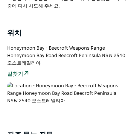
허니문 베이는 고요한 물과 이동식 화장실 쓰레기통 재활
List
중에 다시 시도해 주세요.
용 쓰레기통 등 기본적인 편의시설을 갖춘 그림 같은 캠핑
장으로 특히 인기가 높습니다. 허니문 베이 캠핑은 도착
14일 전부터 예약이 가능하며 뉴사우스웨일즈(NSW) 여
위치
름 방학 기간에는 특별 예약이 가능합니다.
방문객은 여행 계획을 세우기 전에 사격장 관리소(Range
Honeymoon Bay - Beecroft Weapons Range
Control) 또는 방문자 센터에 연락하여 안전 수칙과 규정
Honeymoon Bay Road Beecroft Peninsula NSW 2540
이 설명된 비크로프트(Beecroft) 안내 책자를 반드시 읽
오스트레일리아
어보시기 바랍니다.
길찾기
더 자세한 정보는 비크로프트 웨폰즈 사격장(Beecroft
Weapons Range) 사무실에 문의하시거나 페이스북
(Facebook)에서 출입 관련 최신 정보를 확인하세요.