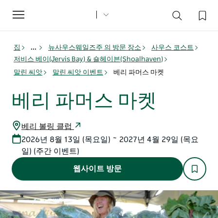
Toggle
navigation
집
...
뉴사우스웨일즈주 의 방문 장소
사우스 코스트
저비스 베이(Jervis Bay) & 숄헤이븐(Shoalhaven)
말린 씨앗
말린 씨앗 이벤트
베리 파머스 마켓
베리 파머스 마켓
베리 볼링 클럽
2026년 8월 13일 (목요일) ~ 2027년 4월 29일 (목요
일) (주간 이벤트)
웹사이트 방문