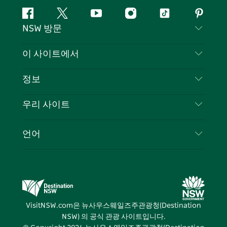
페
지
유
인
틱
핀
NSW 방문
이
저
튜
스
톡
터
스
귀
브
타
레
문의하기
이 사이트에서
북
다
그
스
부인 성명
램
트
목적지
정보
은둔
할 일
여행 정보
우리 사이트
쿠키 고지
뉴사우스웨일즈주 로드 트립
귀하의 사업을 등록하세요
이용 약관
Sydney.com
이벤트
언어
뉴사우스웨일즈주 의 사업
뉴사우스웨일즈주관광청(Destination NSW) 기업
숙소
뉴사우스웨일즈주 의 교육
비즈니스 이벤트 뉴사우스웨일즈주
거래
뉴사우스웨일즈주관광청(Destination NSW) 미디
어 센터
VisitNSW.com은 뉴사우스웨일즈주관광청(Destination
비비드 시드니(Vivid Sydney)
NSW) 의 공식 관광 사이트입니다.