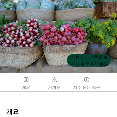
Product
Product
죄송합니다. 상품을 로
List
List
드하는 중 오류가 발생
했습니다. 나중에 다시
시도해 주세요.
개요
가까운
자주 묻는 질문
개요