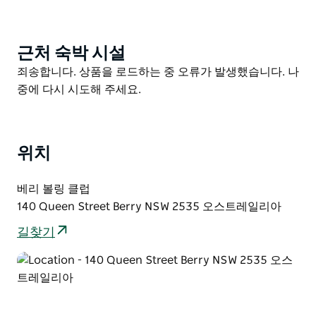
현지 우유로 만든 젤라토 사과주 와인 버섯 케이크와 타르
트 보존 식품 사워도우 빵 길거리 음식 즉석식품 등.
근처 숙박 시설
Product
List
Product
죄송합니다. 상품을 로드하는 중 오류가 발생했습니다. 나
List
중에 다시 시도해 주세요.
위치
베리 볼링 클럽
140 Queen Street Berry NSW 2535 오스트레일리아
길찾기