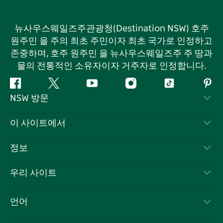
뉴사우스웨일즈주관광청(Destination NSW) 호주
원주민 을 주의 최초 주민이자 최초 국가로 인정하고
존중하며, 호주 원주민 을 뉴사우스웨일즈주 주 땅과
물의 전통적인 소유자이자 거주자로 인정합니다.
페
지
유
인
틱
핀
NSW 방문
이
저
튜
스
톡
터
스
귀
브
타
레
문의하기
이 사이트에서
북
다
그
스
부인 성명
램
트
목적지
정보
은둔
할 일
여행 정보
우리 사이트
쿠키 고지
뉴사우스웨일즈주 로드 트립
귀하의 사업을 등록하세요
이용 약관
Sydney.com
이벤트
언어
뉴사우스웨일즈주 의 사업
뉴사우스웨일즈주관광청(Destination NSW) 기업
숙소