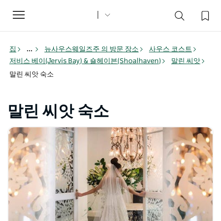
Toggle
navigation
집
...
뉴사우스웨일즈주 의 방문 장소
사우스 코스트
저비스 베이(Jervis Bay) & 숄헤이븐(Shoalhaven)
말린 씨앗
말린 씨앗 숙소
말린 씨앗 숙소