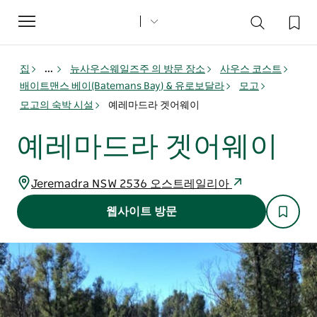
Toggle
navigation
집
...
뉴사우스웨일즈주 의 방문 장소
사우스 코스트
배이트맨스 베이(Batemans Bay) & 유로보달라
모고
모고의 숙박 시설
예레마드라 겟어웨이
예레마드라 겟어웨이
Jeremadra NSW 2536 오스트레일리아
웹사이트 방문