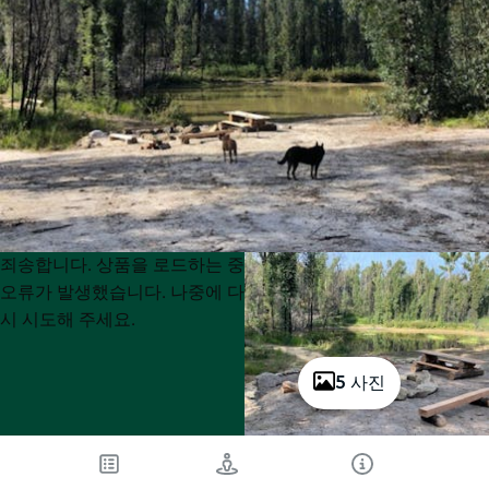
Product
Product
죄송합니다. 상품을 로드하는 중
List
List
오류가 발생했습니다. 나중에 다
시 시도해 주세요.
5 사진