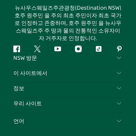
뉴사우스웨일즈주관광청(Destination NSW)
호주 원주민 을 주의 최초 주민이자 최초 국가
로 인정하고 존중하며, 호주 원주민 을 뉴사우
스웨일즈주 주 땅과 물의 전통적인 소유자이
자 거주자로 인정합니다.
페
지
유
인
틱
핀
NSW 방문
이
저
튜
스
톡
터
스
귀
브
타
레
문의하기
이 사이트에서
북
다
그
스
부인 성명
램
트
목적지
정보
은둔
할 일
여행 정보
우리 사이트
쿠키 고지
뉴사우스웨일즈주 로드 트립
귀하의 사업을 등록하세요
이용 약관
Sydney.com
이벤트
언어
뉴사우스웨일즈주 의 사업
뉴사우스웨일즈주관광청(Destination NSW) 기업
숙소
뉴사우스웨일즈주 의 교육