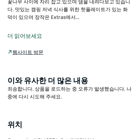
꽃나무 사이에 자리 잡고 있으며 댐을 내려다보고 있습니
다. 맛있는 캠핑 저녁 식사를 위한 핫플레이트가 있는 화
덕이 있으며 장작은 Extras에서…
이들은 NSW 남부 해안의 모고 타운십 바로 남쪽에 위치
하고 있으며 서쪽에 Maulbrooks Mountain Bike Park와
더 읽어보세요
Mogo State Forest가 있어 산악 자전거 애호가들에게 최
적의 입지를 자랑합니다.
웹사이트 방문
더운 날에는 수영복을 입고 스노클링과 서핑보드를 타고
캠프에서 15분 거리에 있는 Tomakin과 Broulee의 여러
해변으로 향할 수 있습니다.
이와 유사한 더 많은 내용
Product
이 지역을 탐험할 때는 유명한 모고 타운십에 들르는 것을
List
Product
죄송합니다. 상품을 로드하는 중 오류가 발생했습니다. 나
잊지 마세요. 이 아름다운 마을은 예술 공예품 가정용품
List
중에 다시 시도해 주세요.
수집품이 독특하게 뒤섞인 곳이며 환상적인 음식 의류 특
산품 모고 퍼지나 캠프파이어에서 구워 먹을 마시멜로와
같은 잘 알려진 인기 품목도 있습니다.
위치
캠프장은 키 큰 잇꽃나무 사이에 자리 잡고 있으며 댐을
내려다보고 있습니다. 맛있는 캠핑 저녁 식사를 위한 핫플