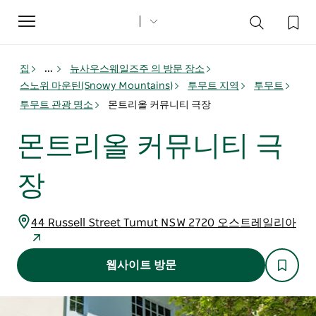
Toggle
navigation
집
...
뉴사우스웨일즈주 의 방문 장소
스노위 마운틴(Snowy Mountains)
투무트 지역
투무트
투무트 관광 명소
몬트리올 커뮤니티 극장
몬트리올 커뮤니티 극
장
44 Russell Street Tumut NSW 2720 오스트레일리아
웹사이트 방문