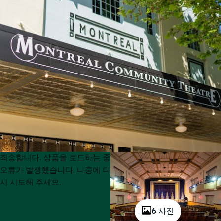
Product
Product
죄송합니다. 상품을 로드하는 중
List
List
오류가 발생했습니다. 나중에 다
시 시도해 주세요.
6 사진