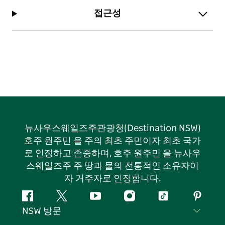
접근성
뉴사우스웨일즈주관광청(Destination NSW)
호주 원주민 을 주의 최초 주민이자 최초 국가
로 인정하고 존중하며, 호주 원주민 을 뉴사우
스웨일즈주 주 땅과 물의 전통적인 소유자이
자 거주자로 인정합니다.
페
지
유
인
틱
핀
NSW 방문
이
저
튜
스
톡
터