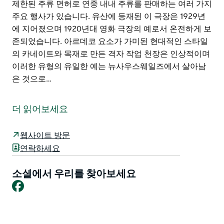
제한된 주류 면허로 연중 내내 주류를 판매하는 여러 가지
주요 행사가 있습니다. 유산에 등재된 이 극장은 1929년
에 지어졌으며 1920년대 영화 극장의 예로서 온전하게 보
존되었습니다. 아르데코 요소가 가미된 현대적인 스타일
의 카네이트와 목재로 만든 격자 작업 천장은 인상적이며
이러한 유형의 유일한 예는 뉴사우스웨일즈에서 살아남
은 것으로…
극장은 지난 90년 동안 지역 사회의 문화적 중심지였습니
다. 지난 25년 동안 이 극장은 지역 사회 소유였으며 순회
더 읽어보세요
공연 연극 및 음악 공연과 춤을 포함한 프레젠테이션 및
라이브 공연뿐만 아니라 주간 영화가 열리는 곳이기도 합
웹사이트 방문
니다. 극장은 커뮤니티의 이익을 위해 커뮤니티 그룹이 항
연락하세요
상 사용할 수 있습니다.
최근 극장에 추가된 것은 Montreal Theatre Shop의 개
소셜에서 우리를 찾아보세요
Facebook
발이었습니다. 가게는 관객을 위해 공연 전과 공연 중에
음식과 음료를 제공합니다. 제한된 주류 면허로 연중 내내
주류를 판매하는 여러 가지 주요 행사가 있습니다.