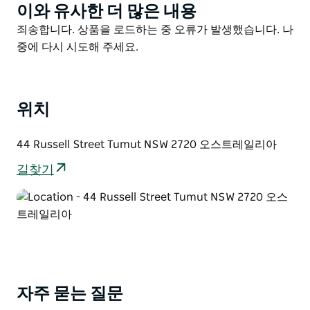
유산에 등재된 이 극장은 1929년에 지어졌으며 1920년대
이와 유사한 더 많은 내용
Product
영화 극장의 예로서 온전하게 보존되었습니다. 아르데코
List
Product
죄송합니다. 상품을 로드하는 중 오류가 발생했습니다. 나
요소가 가미된 현대적인 스타일의 카네이트와 목재로 만
List
중에 다시 시도해 주세요.
든 격자 작업 천장은 인상적이며 이러한 유형의 유일한 예
는 뉴사우스웨일즈에서 살아남은 것으로 알려져 있습니
다.
위치
극장은 또한 극장의 역사적인 투어를 제공하며 매년 많은
방문객을 끌어들입니다. 사전에 예약하셔야 합니다.
44 Russell Street Tumut NSW 2720 오스트레일리아
몬트리올 커뮤니티 시어터는 열정적이고 에너지 넘치는
길찾기
자원봉사자 그룹의 도움을 받아 전담 위원회에서 관리합
니다.
자주 묻는 질문