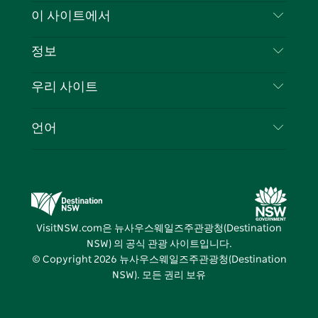
스
귀
브
타
레
문의하기
이 사이트에서
북
다
그
스
부인 성명
램
트
목적지
정보
은둔
할 일
여행 정보
우리 사이트
쿠키 고지
뉴사우스웨일즈주 로드 트립
귀하의 사업을 등록하세요
이용 약관
Sydney.com
이벤트
언어
뉴사우스웨일즈주 의 사업
뉴사우스웨일즈주관광청(Destination NSW) 기업
숙소
뉴사우스웨일즈주 의 교육
비즈니스 이벤트 뉴사우스웨일즈주
거래
뉴사우스웨일즈주관광청(Destination NSW) 미디
어 센터
VisitNSW.com은 뉴사우스웨일즈주관광청(Destination
비비드 시드니(Vivid Sydney)
NSW) 의 공식 관광 사이트입니다.
© Copyright
2026
뉴사우스웨일즈주관광청(Destination
NSW). 모든 권리 보유