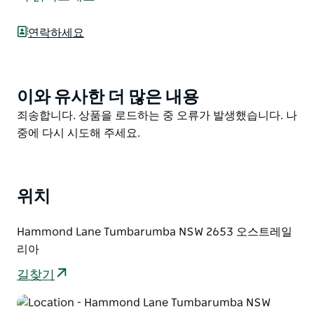
술을 키우기에 더할 나위 없이 좋은 곳입니다.
바로 옆에는 툼바룸바 스케이트 파크가 있어 더욱 즐거운
연락하세요
시간을 보낼 수 있습니다. 이곳은 아이들이 볼에서 스쿠터
와 BMX 자전거 묘기를 연습하는 모습으로 늘 활기가 넘
칩니다.
이와 유사한 더 많은 내용
Product
또한 마을에는 개울을 따라 구불구불 이어지고 운동장을
List
Product
죄송합니다. 상품을 로드하는 중 오류가 발생했습니다. 나
지나 쇼그라운드까지 그리고 주요 쇼핑 지역까지 이어지
List
중에 다시 시도해 주세요.
는 훌륭한 산책로와 자전거 도로망이 잘 갖춰져 있어 여유
롭게 둘러보기에 안성맞춤입니다.
특히 가족과 함께라면 자전거를 타고 툼바룸바를 경험하
위치
는 것보다 더 좋은 방법은 없습니다. 마을 주변을 한가롭
게 누비는 코스부터 아름다운 자연 명소로 향하는 경치 좋
Hammond Lane Tumbarumba NSW 2653 오스트레일
은 길 그리고 펌프 트랙과 스케이트 파크를 포함한 다양한
리아
기술 연습 공간까지 툼바룸바는 다채로운 즐거움을 선사
합니다.
길찾기