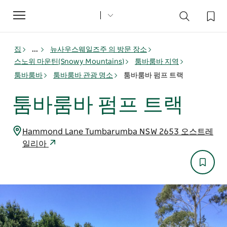
Toggle
navigation
집
...
뉴사우스웨일즈주 의 방문 장소
스노위 마운틴(Snowy Mountains)
툼바룸바 지역
툼바룸바
툼바룸바 관광 명소
툼바룸바 펌프 트랙
툼바룸바 펌프 트랙
Hammond Lane Tumbarumba NSW 2653 오스트레
일리아