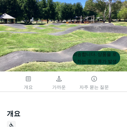
Product
Product
죄송합니다. 상품을 로
List
List
드하는 중 오류가 발생
했습니다. 나중에 다시
시도해 주세요.
개요
가까운
자주 묻는 질문
개요