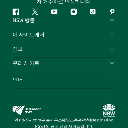
자 거주자로 인정합니다.
페
지
유
인
틱
핀
NSW 방문
이
저
튜
스
톡
터
스
귀
브
타
레
문의하기
이 사이트에서
북
다
그
스
부인 성명
램
트
목적지
정보
은둔
할 일
여행 정보
우리 사이트
쿠키 고지
뉴사우스웨일즈주 로드 트립
귀하의 사업을 등록하세요
이용 약관
Sydney.com
이벤트
언어
뉴사우스웨일즈주 의 사업
뉴사우스웨일즈주관광청(Destination NSW) 기업
숙소
뉴사우스웨일즈주 의 교육
비즈니스 이벤트 뉴사우스웨일즈주
거래
뉴사우스웨일즈주관광청(Destination NSW) 미디
어 센터
VisitNSW.com은 뉴사우스웨일즈주관광청(Destination
비비드 시드니(Vivid Sydney)
NSW) 의 공식 관광 사이트입니다.