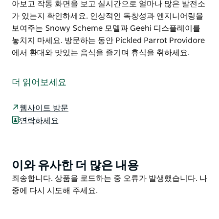
아보고 작동 화면을 보고 실시간으로 얼마나 많은 발전소
가 있는지 확인하세요. 인상적인 독창성과 엔지니어링을
보여주는 Snowy Scheme 모델과 Geehi 디스플레이를
놓치지 마세요. 방문하는 동안 Pickled Parrot Providore
에서 환대와 맛있는 음식을 즐기며 휴식을 취하세요.
Khancoban의 Snowy Hydro 전시장에서 Snowy
Scheme의 자랑스러운 역사와 흥미진진한 미래를 알아
더 읽어보세요
보세요. 번성하는 지역 비즈니스인 Khancoban의
Pickled Parrot Providore 내에 위치한 이 디스플레이는
웹사이트 방문
Snowy Scheme, Snowy Hydro의 운영 및 호주의 재생
연락하세요
가능 에너지 미래에 대한 개요를 제공합니다.
이 경이로운 엔지니어링에 대한 놀라운 사실과 수치를 살
펴보고 흥미진진한 Snowy 2.0 양수력 확장 메가 프로젝
이와 유사한 더 많은 내용
Product
트에 대해 알아보고 작동 화면을 보고 실시간으로 얼마나
List
Product
죄송합니다. 상품을 로드하는 중 오류가 발생했습니다. 나
많은 발전소가 있는지 확인하세요. 인상적인 독창성과 엔
List
중에 다시 시도해 주세요.
지니어링을 보여주는 Snowy Scheme 모델과 Geehi 디
스플레이를 놓치지 마세요. 방문하는 동안 Pickled
Parrot Providore에서 환대와 맛있는 음식을 즐기며 휴