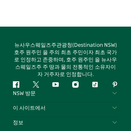
뉴사우스웨일즈주관광청(Destination NSW)
호주 원주민 을 주의 최초 주민이자 최초 국가
로 인정하고 존중하며, 호주 원주민 을 뉴사우
스웨일즈주 주 땅과 물의 전통적인 소유자이
자 거주자로 인정합니다.
페
지
유
인
틱
핀
NSW 방문
이
저
튜
스
톡
터
스
귀
브
타
레
문의하기
이 사이트에서
북
다
그
스
부인 성명
램
트
목적지
정보
은둔
할 일