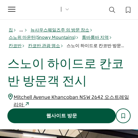
Toggle
navigation
집
...
뉴사우스웨일즈주 의 방문 장소
스노위 마운틴(Snowy Mountains)
툼바룸바 지역
칸코반
칸코반 관광 명소
스노이 하이드로 칸코반 방문객 전시
스노이 하이드로 칸코
반 방문객 전시
Mitchell Avenue Khancoban NSW 2642 오스트레일
리아
웹사이트 방문