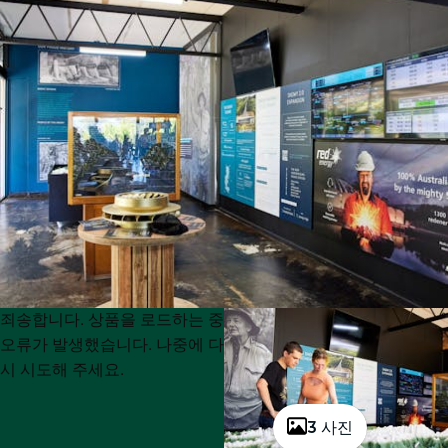
Product
Product
죄송합니다. 상품을 로드하는 중
List
List
오류가 발생했습니다. 나중에 다
시 시도해 주세요.
3 사진