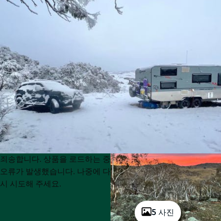
Product
Product
죄송합니다. 상품을 로드하는 중
List
List
오류가 발생했습니다. 나중에 다
시 시도해 주세요.
5 사진