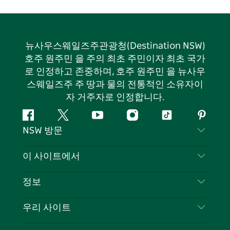
뉴사우스웨일즈주관광청(Destination NSW)
호주 원주민 을 주의 최초 주민이자 최초 국가
로 인정하고 존중하며, 호주 원주민 을 뉴사우
스웨일즈주 주 땅과 물의 전통적인 소유자이
자 거주자로 인정합니다.
페
지
유
인
틱
핀
NSW 방문
이
저
튜
스
톡
터
스
귀
브
타
레
문의하기
이 사이트에서
북
다
그
스
부인 성명
램
트
목적지
정보
은둔
할 일
여행 정보
우리 사이트
쿠키 고지
뉴사우스웨일즈주 로드 트립
귀하의 사업을 등록하세요
이용 약관
Sydney.com