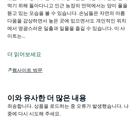
먹기 위해 돌아다니고 인근 농장의 언덕에서는 양이 풀을
뜯고 있는 모습을 볼 수 있습니다. 손님들은 자연의 아름
다움을 감상하면서 높은 곳에 있으면서도 개인적인 위치
에서 영광스러운 일출과 일몰을 즐길 수 있습니다. 이 사
이트는…
스노이 리버 웨이(Snowy River Way)의 완만하고 구불구
불한 언덕에 자리잡은 Jacarry Rocks는 도로에서 멀리
더 읽어보세요
떨어져 있으며 시내에서 차로 가까운 거리에 있어 어디에
서나 수 마일 떨어진 것처럼 느껴집니다.
웹사이트 방문
이 곳은 아름답고 오래된 캔들바크 나무 화강암 바위 자생
풀과 관목이 풍부하게 자리잡고 있습니다. 조각처럼 생긴
줄기와 구멍이 있는 나무는 많은 토종 새와 독수리에게 집
이와 유사한 더 많은 내용
Product
과 둥지를 제공합니다.
List
Product
죄송합니다. 상품을 로드하는 중 오류가 발생했습니다. 나
이 숙소는 오리너구리와 송어가 많이 서식하는 모왐바 강
List
중에 다시 시도해 주세요.
(Mowamba River) 정면에서 500m 떨어져 있습니다. 캥
거루 왈라비 휴경사슴은 해질녘에 풀을 뜯어먹기 위해 돌
아다니고 인근 농장의 언덕에서는 양이 풀을 뜯고 있는 모