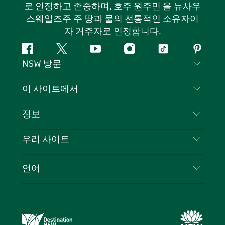
로 인정하고 존중하며, 호주 원주민 을 뉴사우
스웨일즈주 주 땅과 물의 전통적인 소유자이
자 거주자로 인정합니다.
페
지
유
인
틱
핀
NSW 방문
이
저
튜
스
톡
터
스
귀
브
타
레
문의하기
이 사이트에서
북
다
그
스
부인 성명
램
트
목적지
정보
은둔
할 일
여행 정보
우리 사이트
쿠키 고지
뉴사우스웨일즈주 로드 트립
귀하의 사업을 등록하세요
이용 약관
Sydney.com
이벤트
언어
뉴사우스웨일즈주 의 사업
뉴사우스웨일즈주관광청(Destination NSW) 기업
숙소
뉴사우스웨일즈주 의 교육
비즈니스 이벤트 뉴사우스웨일즈주
거래
뉴사우스웨일즈주관광청(Destination NSW) 미디