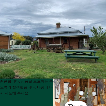
Product
Product
죄송합니다. 상품을 로드하는 중
List
List
오류가 발생했습니다. 나중에 다
시 시도해 주세요.