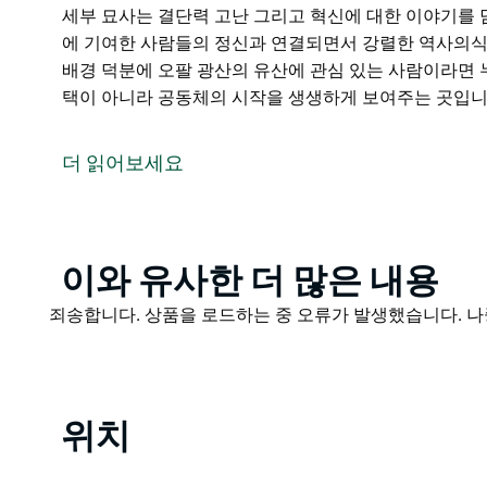
세부 묘사는 결단력 고난 그리고 혁신에 대한 이야기를 
에 기여한 사람들의 정신과 연결되면서 강렬한 역사의식
배경 덕분에 오팔 광산의 유산에 관심 있는 사람이라면 
택이 아니라 공동체의 시작을 생생하게 보여주는 곳입니
쿠퍼스 코티지는 라이트닝 리지에서 가장 오래된 주택 중 
오팔 광부들의 삶을 엿볼 수 있는 드문 기회를 제공합니다
더 읽어보세요
를 사용하여 허름하지만 독창적인 주택을 만들어냈으며
안으로 들어가 아웃백에서 처음 성공을 거둔 사람들의 소
모든 벽과 세부 묘사는 결단력 고난 그리고 혁신에 대한
지의 형성에 기여한 사람들의 정신과 연결되면서 강렬한
Product
이와 유사한 더 많은 내용
List
쿠퍼스 코티지는 이러한 역사적 배경 덕분에 오팔 광산
Product
죄송합니다. 상품을 로드하는 중 오류가 발생했습니다. 나
적인 방문지가 됩니다. 단순한 주택이 아니라 공동체의
List
라이트닝 리지에 위치한 쿠퍼스 코티지는 이 독특한 아
객이라면 꼭 방문해야 할 명소입니다.
위치