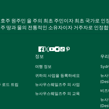
W) 호주 원주민 을 주의 최초 주민이자 최초 국가로
 주 땅과 물의 전통적인 소유자이자 거주자로 인정합
페
지
유
인
틱
핀
정보
우리
이
저
튜
스
톡
터
스
귀
브
타
레
여행 정보
Syd
북
다
그
스
귀하의 사업을 등록하세요
뉴사
램
트
(Des
 로드 트립
뉴사우스웨일즈주 의 사업
비즈
뉴사우스웨일즈주 의 교육
뉴사
(De