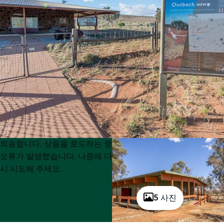
Product
Product
죄송합니다. 상품을 로드하는 중
List
List
오류가 발생했습니다. 나중에 다
시 시도해 주세요.
5 사진