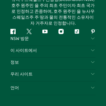
호주 원주민 을 주의 최초 주민이자 최초 국가
로 인정하고 존중하며, 호주 원주민 을 뉴사우
스웨일즈주 주 땅과 물의 전통적인 소유자이
자 거주자로 인정합니다.
페
지
유
인
틱
핀
NSW 방문
이
저
튜
스
톡
터
스
귀
브
타
레
문의하기
이 사이트에서
북
다
그
스
부인 성명
램
트
목적지
정보
은둔
할 일
여행 정보
우리 사이트
쿠키 고지
뉴사우스웨일즈주 로드 트립
귀하의 사업을 등록하세요
이용 약관
Sydney.com
이벤트
언어
뉴사우스웨일즈주 의 사업
뉴사우스웨일즈주관광청(Destination NSW) 기업
숙소
뉴사우스웨일즈주 의 교육
비즈니스 이벤트 뉴사우스웨일즈주
거래