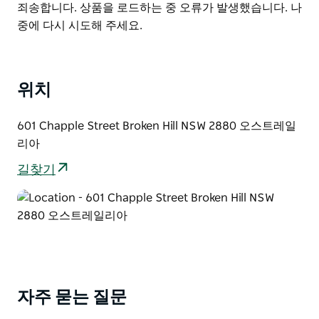
List
Product
죄송합니다. 상품을 로드하는 중 오류가 발생했습니다. 나
의 반려견 친화 시설을 자랑합니다. 완전히 울타리로 둘러
List
중에 다시 시도해 주세요.
싸인 반려견 전용 공원에는 두 개의 구역으로 나뉜 운동
공간이 마련되어 있습니다. 하나는 10kg 미만의 소형견을
위한 공간이고 다른 하나는 대형견 및 활동적인 반려견을
위한 공간으로 모든 반려견이 안전하고 즐겁게 뛰어놀 수
위치
있습니다.
601 Chapple Street Broken Hill NSW 2880 오스트레일
넓은 잔디밭 접근성이 좋은 산책로 그리고 탁 트인 공간은
리아
피크닉 가벼운 모임 또는 브로큰 힐을 여행하는 중 잠시
쉬어가기에 더할 나위 없이 좋은 장소입니다. 아이들을 즐
길찾기
겁게 해주거나 산책을 하거나 반려견에게 마음껏 뛰어놀
공간을 마련해주고 싶든 퀸 엘리자베스 공원은 도심에서
가까운 곳에 신선하고 푸르른 매력적인 휴식처를 제공합
니다.
자주 묻는 질문