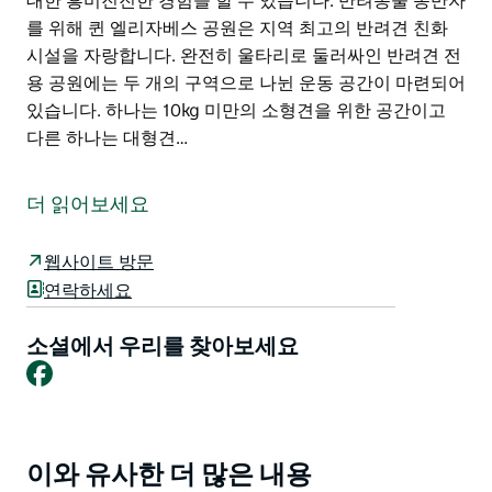
대한 흥미진진한 경험을 할 수 있습니다. 반려동물 동반자
를 위해 퀸 엘리자베스 공원은 지역 최고의 반려견 친화
시설을 자랑합니다. 완전히 울타리로 둘러싸인 반려견 전
용 공원에는 두 개의 구역으로 나뉜 운동 공간이 마련되어
있습니다. 하나는 10kg 미만의 소형견을 위한 공간이고
다른 하나는 대형견…
퀸 엘리자베스 공원은 브로큰 힐에서 가장 매력적인 야외
공간 중 하나입니다. 밝고 현대적이며 가족 친화적인 이
더 읽어보세요
공원은 휴식 놀이 그리고 지역 사회 교류를 위해 설계되었
습니다. 120만 달러 규모의 대대적인 개선 공사를 통해 새
웹사이트 방문
로운 놀이기구 장애인용 화장실 그늘진 벤치 바비큐 시설
연락하세요
그리고 더욱 쾌적하고 안전한 환경을 위한 친환경 조명과
CCTV가 설치되었습니다.
소셜에서 우리를 찾아보세요
Facebook
특히 가족 단위 방문객에게 인기 있는 것은 공원에 상시
설치된 펜로즈 공원 피크닉 기차입니다. 아이들은 기차에
올라타 직접 체험하며 역사에 대한 흥미진진한 경험을 할
수 있습니다.
이와 유사한 더 많은 내용
Product
반려동물 동반자를 위해 퀸 엘리자베스 공원은 지역 최고