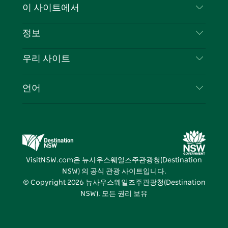
문의하기
이 사이트에서
북
다
그
스
부인 성명
램
트
목적지
정보
은둔
할 일
여행 정보
우리 사이트
쿠키 고지
뉴사우스웨일즈주 로드 트립
귀하의 사업을 등록하세요
이용 약관
Sydney.com
이벤트
언어
뉴사우스웨일즈주 의 사업
뉴사우스웨일즈주관광청(Destination NSW) 기업
숙소
뉴사우스웨일즈주 의 교육
비즈니스 이벤트 뉴사우스웨일즈주
거래
뉴사우스웨일즈주관광청(Destination NSW) 미디
어 센터
VisitNSW.com은 뉴사우스웨일즈주관광청(Destination
비비드 시드니(Vivid Sydney)
NSW) 의 공식 관광 사이트입니다.
© Copyright
2026
뉴사우스웨일즈주관광청(Destination
NSW). 모든 권리 보유