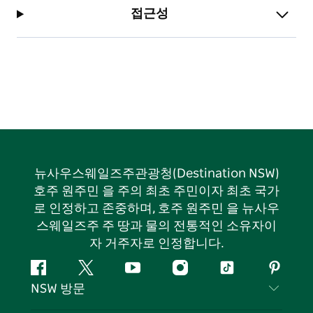
접근성
뉴사우스웨일즈주관광청(Destination NSW)
호주 원주민 을 주의 최초 주민이자 최초 국가
로 인정하고 존중하며, 호주 원주민 을 뉴사우
스웨일즈주 주 땅과 물의 전통적인 소유자이
자 거주자로 인정합니다.
페
지
유
인
틱
핀
NSW 방문
이
저
튜
스
톡
터
스
귀
브
타
레