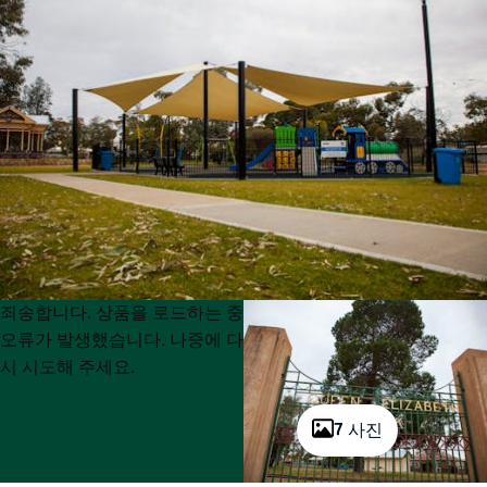
Product
Product
죄송합니다. 상품을 로드하는 중
List
List
오류가 발생했습니다. 나중에 다
시 시도해 주세요.
7 사진