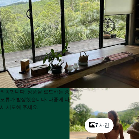
Product
Product
죄송합니다. 상품을 로드하는 중
List
List
오류가 발생했습니다. 나중에 다
시 시도해 주세요.
7 사진