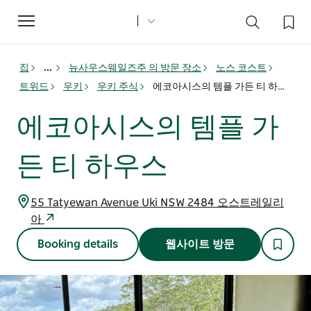
Toggle
navigation
집
...
뉴사우스웨일즈주 의 방문 장소
노스 코스트
트위드
우키
우키 주식
에코아시스의 템플 가든 티 하우스
에코아시스의 템플 가
든 티 하우스
55 Tatyewan Avenue Uki NSW 2484 오스트레일리
아
Booking details
웹사이트 방문