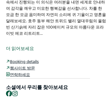
속에서 진행되는 이 의식은 여러분을 내면 세계로 안내하
여 감각을 깨우고 미묘한 행복감을 선사합니다. 차를 한
모금 한 모금 음미하며 자연의 소리에 귀 기울이고 영혼을
달래보세요. 호주 동부 해안 트위드 밸리 열대우림의 울럼
빈 산기슭에 자리 잡은 100에이커 규모의 아름다운 프라
이빗 에코 리트리트…
에코아시스의 리셉션은 티 하우스입니다. 다도 마사지 침
술 요가 명상 수업을 예약하세요. 이러한 서비스는 투숙객
더 읽어보세요
과 당일 방문객 모두에게 제공됩니다.
에코아시스에서 전통 차 예불 의식을 예약하고 세속의 모
Booking details
든 걱정을 씻어내세요. 이 신성한 땅에 온전히 도착하여
웹사이트 방문
함께할 수 있도록 스스로를 격려하세요. 이야와 산드로와
연락하세요
함께 이야기를 나누며 머무는 동안 무엇을 탐험할 수 있는
지 알아보세요.
소셜에서 우리를 찾아보세요
Facebook
Instagram
모든 무술과 마찬가지로 차 쿵푸는 더 높은 의식 상태로
가는 관문입니다. 좋은 친구들과 월럼빈 산의 영적인 영향
속에서 진행되는 이 의식은 여러분을 내면 세계로 안내하