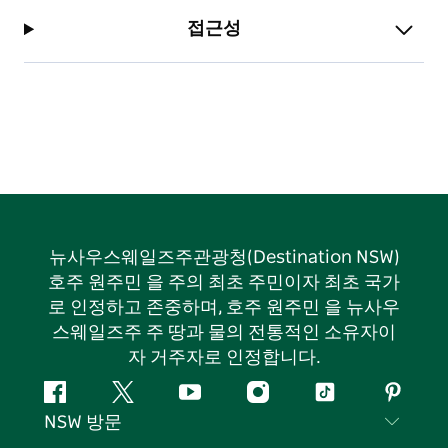
접근성
뉴사우스웨일즈주관광청(Destination NSW)
호주 원주민 을 주의 최초 주민이자 최초 국가
로 인정하고 존중하며, 호주 원주민 을 뉴사우
스웨일즈주 주 땅과 물의 전통적인 소유자이
자 거주자로 인정합니다.
페
지
유
인
틱
핀
NSW 방문
이
저
튜
스
톡
터