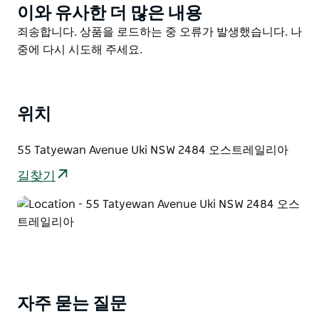
여 감각을 깨우고 미묘한 행복감을 선사합니다. 차를 한
이와 유사한 더 많은 내용
Product
모금 한 모금 음미하며 자연의 소리에 귀 기울이고 영혼을
List
Product
죄송합니다. 상품을 로드하는 중 오류가 발생했습니다. 나
달래보세요.
List
중에 다시 시도해 주세요.
호주 동부 해안 트위드 밸리 열대우림의 울럼빈 산기슭에
자리 잡은 100에이커 규모의 아름다운 프라이빗 에코 리
트리트 에코아시스(Ecoasis)에 묵어보세요.
위치
순수한 고요함과 편리한 접근성이 완벽한 조화를 이루는
곳입니다. 브리즈번에서 두 시간 골드코스트 공항과 바이
55 Tatyewan Avenue Uki NSW 2484 오스트레일리아
런 베이에서 매우 가까워 휴식과 새로운 경험을 위한 완벽
길찾기
한 장소입니다. 전용 자쿠지에서 럭셔리한 시간을 보내며
열대우림의 치유력을 만끽해 보세요.
자주 묻는 질문