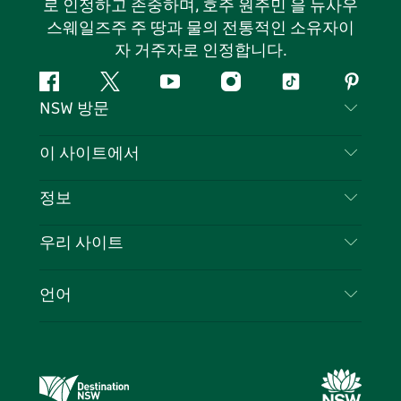
로 인정하고 존중하며, 호주 원주민 을 뉴사우
스웨일즈주 주 땅과 물의 전통적인 소유자이
자 거주자로 인정합니다.
페
지
유
인
틱
핀
NSW 방문
이
저
튜
스
톡
터
스
귀
브
타
레
문의하기
이 사이트에서
북
다
그
스
부인 성명
램
트
목적지
정보
은둔
할 일
여행 정보
우리 사이트
쿠키 고지
뉴사우스웨일즈주 로드 트립
귀하의 사업을 등록하세요
이용 약관
Sydney.com
이벤트
언어
뉴사우스웨일즈주 의 사업
뉴사우스웨일즈주관광청(Destination NSW) 기업
숙소
뉴사우스웨일즈주 의 교육
비즈니스 이벤트 뉴사우스웨일즈주
거래
뉴사우스웨일즈주관광청(Destination NSW) 미디