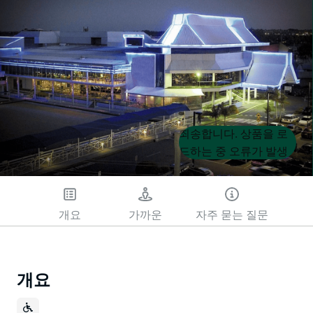
Product
Product
죄송합니다. 상품을 로
List
List
드하는 중 오류가 발생
했습니다. 나중에 다시
시도해 주세요.
개요
가까운
자주 묻는 질문
개요