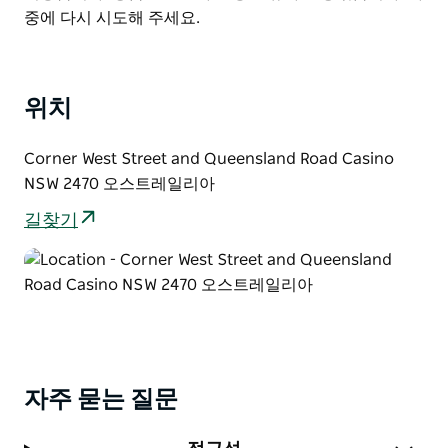
객에게 잊지 못할 하루를 선사하며 넓은 녹지 공간과 피크
List
중에 다시 시도해 주세요.
닉 장소는 단체 모임이나 편안한 주말 나들이에 안성맞춤
입니다.
위치
Corner West Street and Queensland Road Casino
NSW 2470 오스트레일리아
길찾기
자주 묻는 질문