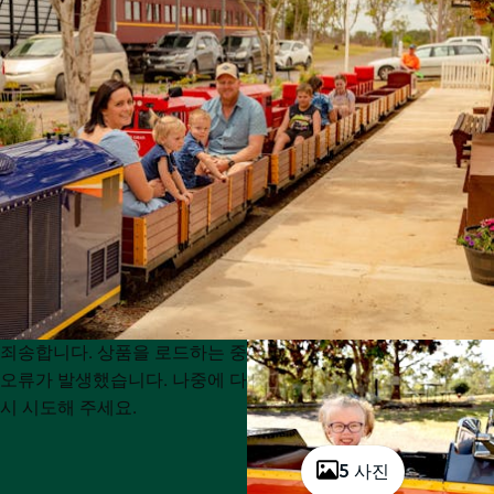
Product
Product
죄송합니다. 상품을 로드하는 중
List
List
오류가 발생했습니다. 나중에 다
시 시도해 주세요.
5 사진