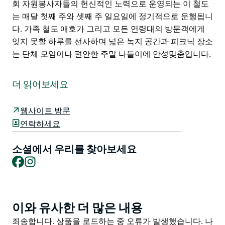
회 자원봉사자들의 헌신적인 노력으로 운영되는 이 철도
는 매달 첫째 주와 셋째 주 일요일에 정기적으로 운행됩니
다. 가족 철도 애호가 그리고 모든 연령대의 방문객에게
잊지 못할 하루를 선사하며 넓은 녹지 공간과 피크닉 장소
는 단체 모임이나 편안한 주말 나들이에 안성맞춤입니다.
카지노 미니어처 철도를 타고 리치몬드 밸리의 특별한 여
행을 경험해 보세요. 실제 크기로 축소된 증기 기관차와
더 읽어보세요
디젤 기관차가 운행하는 이 매력적인 열차는 평화로운 자
비루 제네빙가 습지를 지나 인근 카지노 골프 코스 가장자
웹사이트 방문
리를 따라 아름다운 경치를 감상하며 여행할 수 있도록 해
연락하세요
줍니다.
여행 중에는 유서 깊은 올드 카지노 역 박물관에 들러 이
소셜에서 우리를 찾아보세요
Facebook
Instagram
지역의 풍부한 철도 유산을 기념하는 흥미로운 전시물 유
물 그리고 이야기를 살펴볼 수 있습니다.
지역 사회 자원봉사자들의 헌신적인 노력으로 운영되는
이 철도는 매달 첫째 주와 셋째 주 일요일에 정기적으로
이와 유사한 더 많은 내용
Product
운행됩니다. 가족 철도 애호가 그리고 모든 연령대의 방문
List
Product
죄송합니다. 상품을 로드하는 중 오류가 발생했습니다. 나