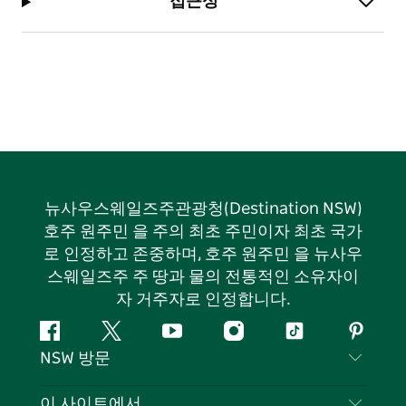
접근성
뉴사우스웨일즈주관광청(Destination NSW)
호주 원주민 을 주의 최초 주민이자 최초 국가
로 인정하고 존중하며, 호주 원주민 을 뉴사우
스웨일즈주 주 땅과 물의 전통적인 소유자이
자 거주자로 인정합니다.
페
지
유
인
틱
핀
NSW 방문
이
저
튜
스
톡
터
스
귀
브
타
레
문의하기
이 사이트에서