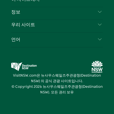
북
다
그
스
부인 성명
램
트
목적지
정보
은둔
할 일
여행 정보
우리 사이트
쿠키 고지
뉴사우스웨일즈주 로드 트립
귀하의 사업을 등록하세요
이용 약관
Sydney.com
이벤트
언어
뉴사우스웨일즈주 의 사업
뉴사우스웨일즈주관광청(Destination NSW) 기업
숙소
뉴사우스웨일즈주 의 교육
비즈니스 이벤트 뉴사우스웨일즈주
거래
뉴사우스웨일즈주관광청(Destination NSW) 미디
어 센터
VisitNSW.com은 뉴사우스웨일즈주관광청(Destination
비비드 시드니(Vivid Sydney)
NSW) 의 공식 관광 사이트입니다.
© Copyright
2026
뉴사우스웨일즈주관광청(Destination
NSW). 모든 권리 보유