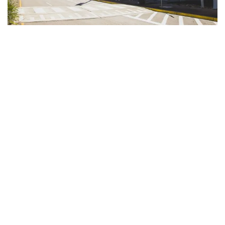
비행기로
국내선 항공사
인 젯스타
,
콴타스
,
리저널 익스프레스
(Rex),
버진 오스트레일리아
를 이용하여
노스 코스트 따라
다양한 목적지로 이동하세요.
뉴캐슬(Newcastle)
,
타리
,
포
트 맥쿼리(Port Macquarie)
,
콥스 하버(Coffs Harbour)
,
그래프
턴
,
리스모어
,
발리나(Balina)
등이 있습니다
. 퀸즐
랜드의 쿨랑가타 공항도 국경을 넘어 차로 가까운 거리에 있
습니다. 쿨랑가타 공항에서 렌터카를 빌려 여행을 시작해 보
세요.