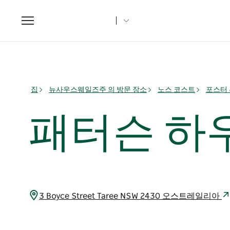
Toggle
navigation
집
뉴사우스웨일즈주 의 방문 장소
노스 코스트
포스터 
패터슨 하
3 Boyce Street Taree NSW 2430 오스트레일리아