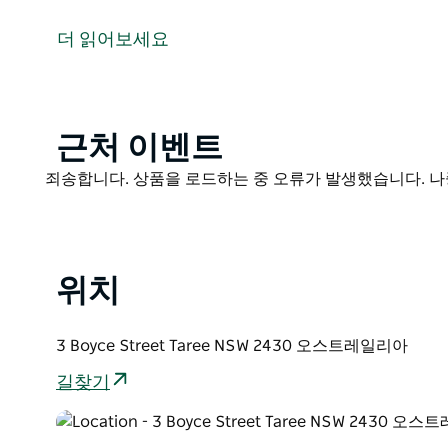
패터슨 하우스는 80년 된 캘리포니아식 방갈로로 타리와
이상적입니다.
더 읽어보세요
아름답게 리모델링된 이 숙소는 최대 8명까지 편안하게
데 필요한 모든 것을 갖추고 있습니다. 넓고 안전한 뒷
차고에는 잠금 장치가 있으며 진입로는 차량과 트레일러
Product
근처 이벤트
거실 2개 침실 3개 완비된 주방 세탁실이 있습니다. 
List
장 선풍기가 설치되어 있습니다. 뒷마당에는 가스 바비큐
Product
죄송합니다. 상품을 로드하는 중 오류가 발생했습니다. 나
List
패터슨 하우스는 시내 중심가 카페 엔터테인먼트 시설 매
습니다.
위치
3 Boyce Street Taree NSW 2430 오스트레일리아
길찾기