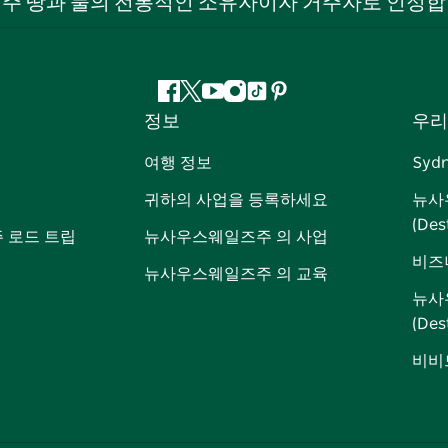
 주 땅과 물의 전통적인 소유자이자 거주자로 인정합
페
지
유
인
틱
핀
정보
우리
이
저
튜
스
톡
터
스
귀
브
타
레
여행 정보
Syd
북
다
그
스
귀하의 사업을 등록하세요
뉴사
램
트
(Des
 로드 트립
뉴사우스웨일즈주 의 사업
비즈
뉴사우스웨일즈주 의 교육
뉴사
(De
비비드