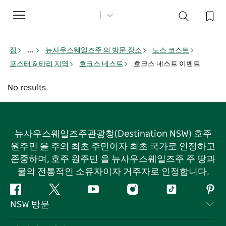
Toggle
navigation
집
...
뉴사우스웨일즈주 의 방문 장소
노스 코스트
포스터 & 타리 지역
호크스 네스트
호크스 네스트 이벤트
No results.
뉴사우스웨일즈주관광청(Destination NSW) 호주
원주민 을 주의 최초 주민이자 최초 국가로 인정하고
존중하며, 호주 원주민 을 뉴사우스웨일즈주 주 땅과
물의 전통적인 소유자이자 거주자로 인정합니다.
페
지
유
인
틱
핀
NSW 방문
이
저
튜
스
톡
터
스
귀
브
타
레
문의하기