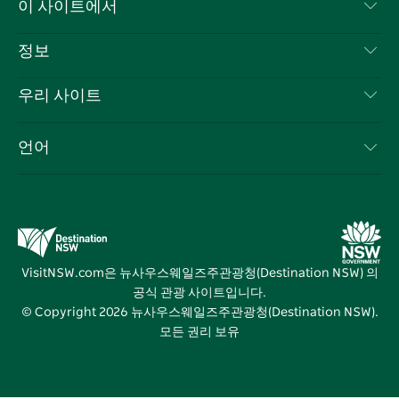
이 사이트에서
북
다
그
스
부인 성명
램
트
목적지
정보
은둔
할 일
여행 정보
우리 사이트
쿠키 고지
뉴사우스웨일즈주 로드 트립
귀하의 사업을 등록하세요
이용 약관
Sydney.com
이벤트
언어
뉴사우스웨일즈주 의 사업
뉴사우스웨일즈주관광청(Destination NSW) 기업
숙소
뉴사우스웨일즈주 의 교육
비즈니스 이벤트 뉴사우스웨일즈주
거래
뉴사우스웨일즈주관광청(Destination NSW) 미디어 센터
비비드 시드니(Vivid Sydney)
VisitNSW.com은 뉴사우스웨일즈주관광청(Destination NSW) 의
공식 관광 사이트입니다.
© Copyright
2026
뉴사우스웨일즈주관광청(Destination NSW).
모든 권리 보유