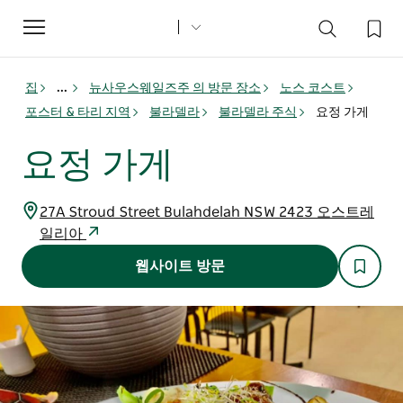
Toggle
navigation
집
...
뉴사우스웨일즈주 의 방문 장소
노스 코스트
포스터 & 타리 지역
불라델라
불라델라 주식
요정 가게
요정 가게
27A Stroud Street Bulahdelah NSW 2423 오스트레
일리아
웹사이트 방문