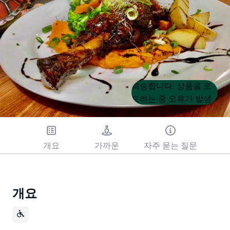
Product
Product
죄송합니다. 상품을 로
List
List
드하는 중 오류가 발생
했습니다. 나중에 다시
시도해 주세요.
개요
가까운
자주 묻는 질문
개요