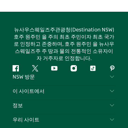
뉴사우스웨일즈주관광청(Destination NSW)
호주 원주민 을 주의 최초 주민이자 최초 국가
로 인정하고 존중하며, 호주 원주민 을 뉴사우
스웨일즈주 주 땅과 물의 전통적인 소유자이
자 거주자로 인정합니다.
페
지
유
인
틱
핀
NSW 방문
이
저
튜
스
톡
터
스
귀
브
타
레
문의하기
이 사이트에서
북
다
그
스
부인 성명
램
트
목적지
정보
은둔
할 일
여행 정보
우리 사이트
쿠키 고지
뉴사우스웨일즈주 로드 트립
귀하의 사업을 등록하세요