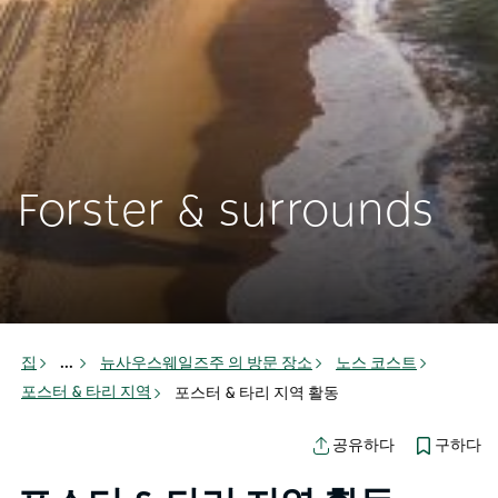
Forster & surrounds
집
...
뉴사우스웨일즈주 의 방문 장소
노스 코스트
포스터 & 타리 지역
포스터 & 타리 지역 활동
구하다
공유하다