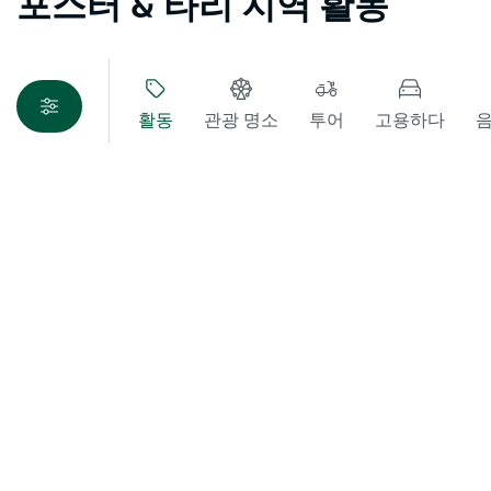
포스터 & 타리 지역 활동
지도 보기
활동
관광 명소
투어
고용하다
음
죄송합니다. 상품을 로드하는 중 오류가 발생했습니다. 나중
에 다시 시도해 주세요.
뉴사우스웨일즈주관광청(Destination NSW) 호주
원주민 을 주의 최초 주민이자 최초 국가로 인정하고
존중하며, 호주 원주민 을 뉴사우스웨일즈주 주 땅과