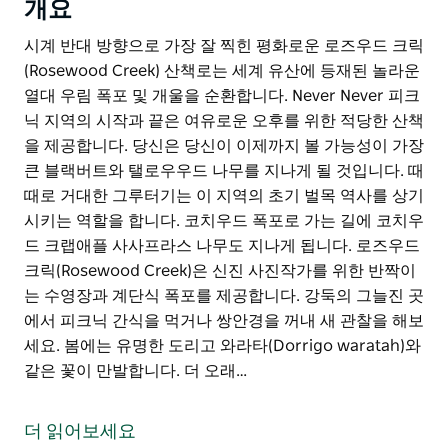
개요
시계 반대 방향으로 가장 잘 찍힌 평화로운 로즈우드 크릭
(Rosewood Creek) 산책로는 세계 유산에 등재된 놀라운
열대 우림 폭포 및 개울을 순환합니다. Never Never 피크
닉 지역의 시작과 끝은 여유로운 오후를 위한 적당한 산책
을 제공합니다. 당신은 당신이 이제까지 볼 가능성이 가장
큰 블랙버트와 탤로우우드 나무를 지나게 될 것입니다. 때
때로 거대한 그루터기는 이 지역의 초기 벌목 역사를 상기
시키는 역할을 합니다. 코치우드 폭포로 가는 길에 코치우
드 크랩애플 사사프라스 나무도 지나게 됩니다. 로즈우드
크릭(Rosewood Creek)은 신진 사진작가를 위한 반짝이
는 수영장과 계단식 폭포를 제공합니다. 강둑의 그늘진 곳
에서 피크닉 간식을 먹거나 쌍안경을 꺼내 새 관찰을 해보
세요. 봄에는 유명한 도리고 와라타(Dorrigo waratah)와
같은 꽃이 만발합니다. 더 오래…
시계 반대 방향으로 가장 잘 찍힌 평화로운 로즈우드 크릭
(Rosewood Creek) 산책로는 세계 유산에 등재된 놀라운
더 읽어보세요
열대 우림 폭포 및 개울을 순환합니다. Never Never 피크