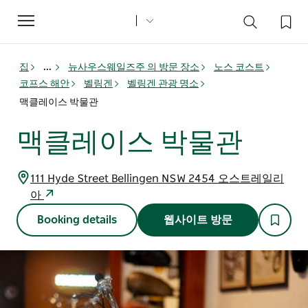
Toggle
navigation
집
...
뉴사우스웨일즈주 의 방문 장소
노스 코스트
코프스 해안
벨링겐
벨링겐 관광 명소
맥클레이스 박물관
맥클레이스 박물관
111 Hyde Street Bellingen NSW 2454 오스트레일리
아
Booking details
웹사이트 방문