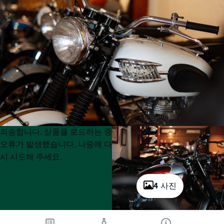
Product
Product
죄송합니다. 상품을 로드하는 중
List
List
오류가 발생했습니다. 나중에 다
시 시도해 주세요.
4 사진