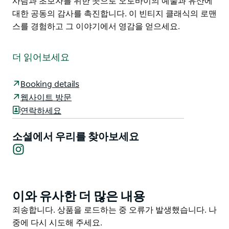
사람과 초보자를 위한 곳으로 오토바이의 예술과 유산에
대한 공동의 감사를 촉진합니다. 이 빈티지 클래식의 로맨
스를 경험하고 그 이야기에서 영감을 얻으세요.
그들의 비전의 핵심에는 빈티지 오토바이와 그들이 들려
주는 이야기에 대한 깊은 사랑이 있습니다.
더 읽어보세요
박물관은 창의적인 성소로 클래식 오토바이의 세계를 여
행하며 개인이 독특한 이야기를 공유할 수 있도록 세심하
Booking details
게 보존되어 있습니다.
웹사이트 방문
연락하세요
20세기 초반의 우레 같은 엔진에서 20세기 중반의 경이
로운 디자인까지 각 오토바이는 방문객이 과거와 대화하
소셜에서 우리를 찾아보세요
도록 초대하여 인간의 독창성 회복력 열정을 기념합니다.
Instagram
포스터 사진 기념품과 같은 유물은 모터사이클의 활기찬
문화를 기리고 향수를 불러일으키며 오픈 로드의 시대를
초월한 매력을 강조합니다.
이와 유사한 더 많은 내용
Product
Macleays는 열광적인 사람과 초보자를 위한 곳으로 오토
List
Product
죄송합니다. 상품을 로드하는 중 오류가 발생했습니다. 나
바이의 예술과 유산에 대한 공동의 감사를 촉진합니다.
List
중에 다시 시도해 주세요.