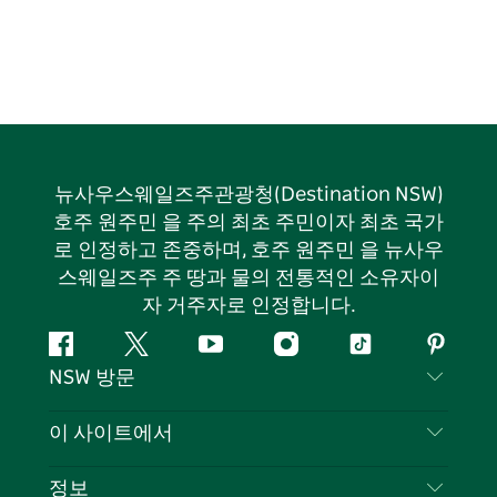
뉴사우스웨일즈주관광청(Destination NSW)
호주 원주민 을 주의 최초 주민이자 최초 국가
로 인정하고 존중하며, 호주 원주민 을 뉴사우
스웨일즈주 주 땅과 물의 전통적인 소유자이
자 거주자로 인정합니다.
페
지
유
인
틱
핀
NSW 방문
이
저
튜
스
톡
터
스
귀
브
타
레
문의하기
이 사이트에서
북
다
그
스
부인 성명
램
트
목적지
정보