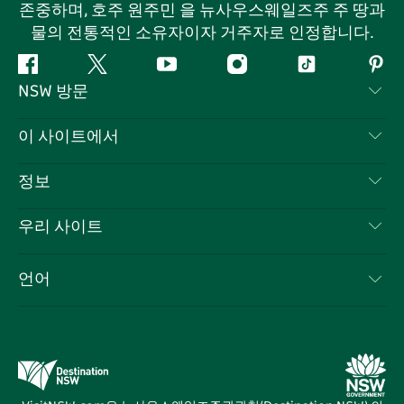
존중하며, 호주 원주민 을 뉴사우스웨일즈주 주 땅과
물의 전통적인 소유자이자 거주자로 인정합니다.
페
지
유
인
틱
핀
NSW 방문
이
저
튜
스
톡
터
스
귀
브
타
레
문의하기
이 사이트에서
북
다
그
스
부인 성명
램
트
목적지
정보
은둔
할 일
여행 정보
우리 사이트
쿠키 고지
뉴사우스웨일즈주 로드 트립
귀하의 사업을 등록하세요
이용 약관
Sydney.com
이벤트
언어
뉴사우스웨일즈주 의 사업
뉴사우스웨일즈주관광청(Destination NSW) 기업
숙소
뉴사우스웨일즈주 의 교육
비즈니스 이벤트 뉴사우스웨일즈주
거래
뉴사우스웨일즈주관광청(Destination NSW) 미디어 센터
비비드 시드니(Vivid Sydney)