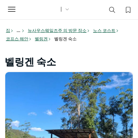
Toggle
navigation
집
...
뉴사우스웨일즈주 의 방문 장소
노스 코스트
코프스 해안
벨링겐
벨링겐 숙소
벨링겐 숙소