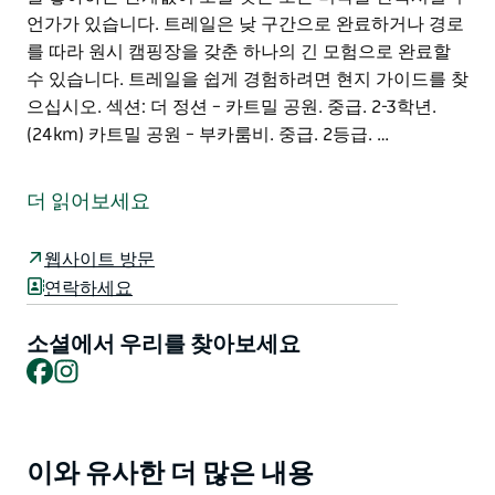
언가가 있습니다. 트레일은 낮 구간으로 완료하거나 경로
를 따라 원시 캠핑장을 갖춘 하나의 긴 모험으로 완료할
수 있습니다. 트레일을 쉽게 경험하려면 현지 가이드를 찾
으십시오. 섹션: 더 정션 – 카트밀 공원. 중급. 2-3학년.
(24km) 카트밀 공원 – 부카룸비. 중급. 2등급. …
Nymboi-Binderay National Park와 Copmanhurst 마을
사이의 195km가 넘는 강을 덮고 있는 Clarence Canoe
더 읽어보세요
and Kayak Trail은 공식적으로 뉴사우스웨일스 최고의
숨은 보석(그리고 지도에 표시된 호주에서 가장 긴 급류
웹사이트 방문
트레일)입니다. 세 가지 야생 강 시스템을 결합합니다.
연락하세요
Nymbodia, Mann 및 Clarence, 8개의 지도 섹션에 걸쳐
뼈가 덜거덕거리는 급류를 좋아하든 선(禅)과 같은 순항
소셜에서 우리를 찾아보세요
을 좋아하든 관계없이 노를 젓는 모든 미각을 만족시킬 무
Facebook
Instagram
언가가 있습니다.
트레일은 낮 구간으로 완료하거나 경로를 따라 원시 캠핑
장을 갖춘 하나의 긴 모험으로 완료할 수 있습니다. 트레
이와 유사한 더 많은 내용
Product
일을 쉽게 경험하려면 현지 가이드를 찾으십시오.