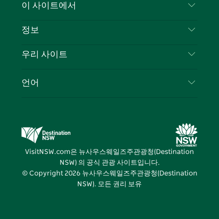
문의하기
이 사이트에서
북
다
그
스
부인 성명
램
트
목적지
정보
은둔
할 일
여행 정보
우리 사이트
쿠키 고지
뉴사우스웨일즈주 로드 트립
귀하의 사업을 등록하세요
이용 약관
Sydney.com
이벤트
언어
뉴사우스웨일즈주 의 사업
뉴사우스웨일즈주관광청(Destination NSW) 기업
숙소
뉴사우스웨일즈주 의 교육
비즈니스 이벤트 뉴사우스웨일즈주
거래
뉴사우스웨일즈주관광청(Destination NSW) 미디
어 센터
VisitNSW.com은 뉴사우스웨일즈주관광청(Destination
비비드 시드니(Vivid Sydney)
NSW) 의 공식 관광 사이트입니다.
© Copyright
2026
뉴사우스웨일즈주관광청(Destination
NSW). 모든 권리 보유