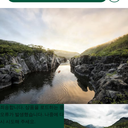
Product
Product
죄송합니다. 상품을 로드하는 중
List
List
오류가 발생했습니다. 나중에 다
시 시도해 주세요.