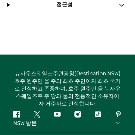
접근성
Winegrove – Copmanhurst.
초심자. 1등급(20km)
뉴사우스웨일즈주관광청(Destination NSW)
호주 원주민 을 주의 최초 주민이자 최초 국가
로 인정하고 존중하며, 호주 원주민 을 뉴사우
스웨일즈주 주 땅과 물의 전통적인 소유자이
자 거주자로 인정합니다.
페
지
유
인
틱
핀
NSW 방문
이
저
튜
스
톡
터
스
귀
브
타
레