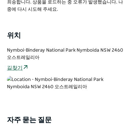
List
Product
죄송합니다. 상품을 로드하는 중 오류가 발생했습니다. 나
섹션:
List
중에 다시 시도해 주세요.
더 정션 – 카트밀 공원.
중급. 2-3학년. (24km)
카트밀 공원 – 부카룸비.
위치
중급. 2등급. (28km)
Buccarumbi – Nymboida 강 캠프장.
Nymboi-Binderay National Park Nymboida NSW 2460
중급. 2등급(22km)
오스트레일리아
Nymboida 강 캠프장 – Jackadgery
길찾기
경험이 있습니다. 3-4등급(23km)
Jackadgery – 칸가이 브로드워터
초심자/중급자. 2등급(27km)
창가이 브로드워터 - 협곡
중급. 2등급(22km)
더 협곡 - 와인그로브
자주 묻는 질문
중급. 2등급(30km)