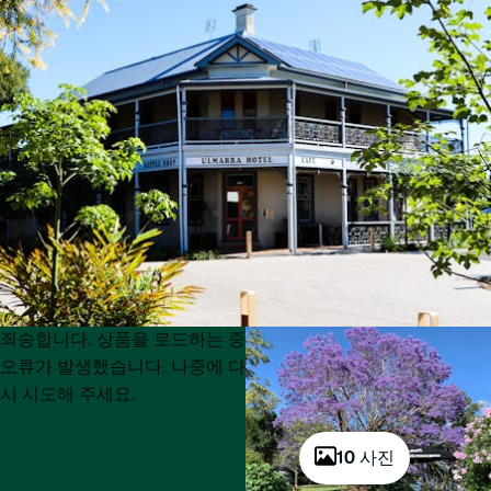
Product
Product
죄송합니다. 상품을 로드하는 중
List
List
오류가 발생했습니다. 나중에 다
시 시도해 주세요.
10 사진