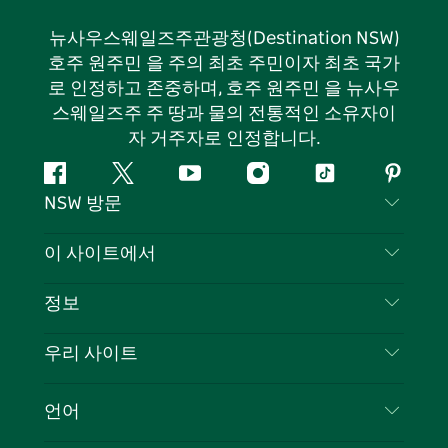
뉴사우스웨일즈주관광청(Destination NSW)
호주 원주민 을 주의 최초 주민이자 최초 국가
로 인정하고 존중하며, 호주 원주민 을 뉴사우
스웨일즈주 주 땅과 물의 전통적인 소유자이
자 거주자로 인정합니다.
페
지
유
인
틱
핀
NSW 방문
이
저
튜
스
톡
터
스
귀
브
타
레
문의하기
이 사이트에서
북
다
그
스
부인 성명
램
트
목적지
정보
은둔
할 일
여행 정보
우리 사이트
쿠키 고지
뉴사우스웨일즈주 로드 트립
귀하의 사업을 등록하세요
이용 약관
Sydney.com
이벤트
언어
뉴사우스웨일즈주 의 사업
뉴사우스웨일즈주관광청(Destination NSW) 기업
숙소