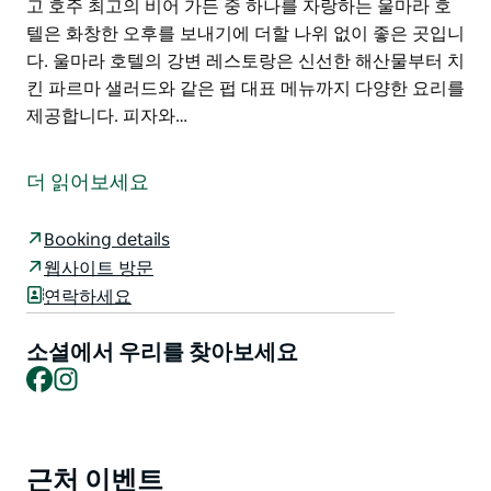
고 호주 최고의 비어 가든 중 하나를 자랑하는 울마라 호
텔은 화창한 오후를 보내기에 더할 나위 없이 좋은 곳입니
다. 울마라 호텔의 강변 레스토랑은 신선한 해산물부터 치
킨 파르마 샐러드와 같은 펍 대표 메뉴까지 다양한 요리를
제공합니다. 피자와…
가족이 운영하는 이 펍은 현지인 휴가객 여행객 모두에게
안성맞춤입니다. 편안하고 친근한 바 주류 판매점,
더 읽어보세요
TAB(스포츠 베팅) 인기 있는 강변 레스토랑 그리고 편안
하고 합리적인 가격의 숙박 시설을 제공합니다.
Booking details
객실은 트윈룸 퀸룸 패밀리룸으로 구성되어 있으며 공용
웹사이트 방문
욕실을 이용하실 수 있습니다. 각 객실에는 협탁, TV 수건
연락하세요
침구가 제공됩니다. 객실에서 편안하게 차 커피 간단한 조
식을 즐기실 수 있습니다. 무료 주차장도 마련되어 있습니
소셜에서 우리를 찾아보세요
다. 아름다운 주철 장식이 돋보이는 베란다에서 강과 마을
Facebook
Instagram
의 풍경을 감상하실 수 있습니다.
2층에는 아름다운 베란다가 있고 호주 최고의 비어 가든
중 하나를 자랑하는 울마라 호텔은 화창한 오후를 보내기
근처 이벤트
Product