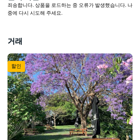
에 더할 나위 없이 좋은 곳입니다.
List
Product
죄송합니다. 상품을 로드하는 중 오류가 발생했습니다. 나
울마라 호텔의 강변 레스토랑은 신선한 해산물부터 치킨
List
중에 다시 시도해 주세요.
파르마 샐러드와 같은 펍 대표 메뉴까지 다양한 요리를 제
공합니다. 피자와 버거 외에도 그레이지어 스테이크 여러
명이 함께 나눠 먹을 수 있는 요리 그리고 채식 메뉴까지
거래
준비되어 있어 온 가족이 만족할 수 있습니다.
울마라는 장거리 운전 후 휴식을 취하기에 더할 나위 없이
좋은 곳입니다. 마을에 오시면 지역 주민들의 예술적 재능
할인
을 감상할 수 있는 콜드스트림 갤러리도 꼭 방문해 보세
요.