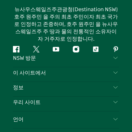
뉴사우스웨일즈주관광청(Destination NSW)
호주 원주민 을 주의 최초 주민이자 최초 국가
로 인정하고 존중하며, 호주 원주민 을 뉴사우
스웨일즈주 주 땅과 물의 전통적인 소유자이
자 거주자로 인정합니다.
페
지
유
인
틱
핀
NSW 방문
이
저
튜
스
톡
터
스
귀
브
타
레
문의하기
이 사이트에서
북
다
그
스
부인 성명
램
트
목적지
정보
은둔
할 일
여행 정보
우리 사이트
쿠키 고지
뉴사우스웨일즈주 로드 트립
귀하의 사업을 등록하세요
이용 약관
Sydney.com
이벤트
언어
뉴사우스웨일즈주 의 사업
뉴사우스웨일즈주관광청(Destination NSW) 기업
숙소