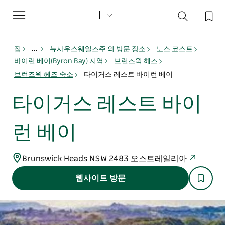
Toggle
navigation
집
...
뉴사우스웨일즈주 의 방문 장소
노스 코스트
바이런 베이(Byron Bay) 지역
브런즈윅 헤즈
브런즈윅 헤즈 숙소
타이거스 레스트 바이런 베이
타이거스 레스트 바이
런 베이
Brunswick Heads NSW 2483 오스트레일리아
웹사이트 방문