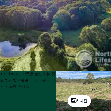
Product
Product
죄송합니다. 상품을 로드하는 중
List
List
오류가 발생했습니다. 나중에 다
시 시도해 주세요.
5 사진