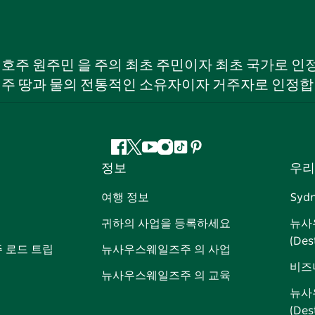
W) 호주 원주민 을 주의 최초 주민이자 최초 국가로
 주 땅과 물의 전통적인 소유자이자 거주자로 인정합
페
지
유
인
틱
핀
정보
우리
이
저
튜
스
톡
터
스
귀
브
타
레
여행 정보
Syd
북
다
그
스
귀하의 사업을 등록하세요
뉴사
램
트
(Des
 로드 트립
뉴사우스웨일즈주 의 사업
비즈
뉴사우스웨일즈주 의 교육
뉴사
(De