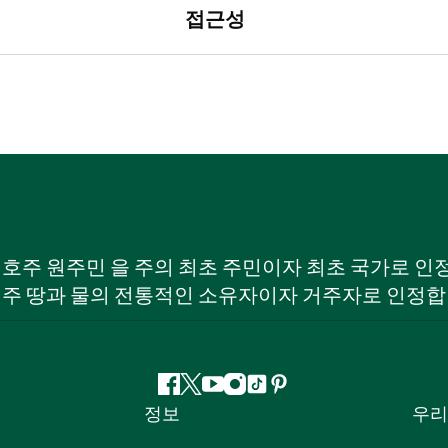
접근성
W) 호주 원주민 을 주의 최초 주민이자 최초 국가로
 주 땅과 물의 전통적인 소유자이자 거주자로 인정합
페
지
유
인
틱
핀
정보
우리
이
저
튜
스
톡
터
스
귀
브
타
레