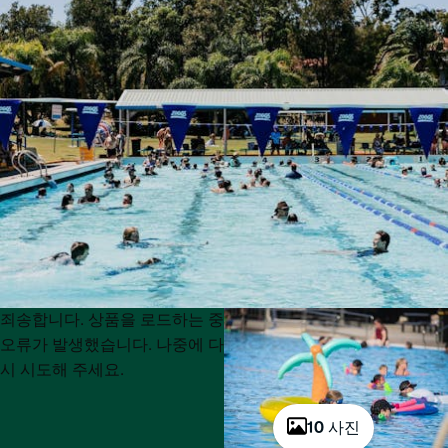
Product
Product
죄송합니다. 상품을 로드하는 중
List
List
오류가 발생했습니다. 나중에 다
시 시도해 주세요.
10 사진