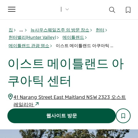
Toggle
navigation
집
...
뉴사우스웨일즈주 의 방문 장소
헌터
헌터밸리(Hunter Valley)
메이틀랜드
메이틀랜드 관광 명소
이스트 메이틀랜드 아쿠아틱 센터
이스트 메이틀랜드 아
쿠아틱 센터
41 Narang Street East Maitland NSW 2323 오스트
레일리아
웹사이트 방문