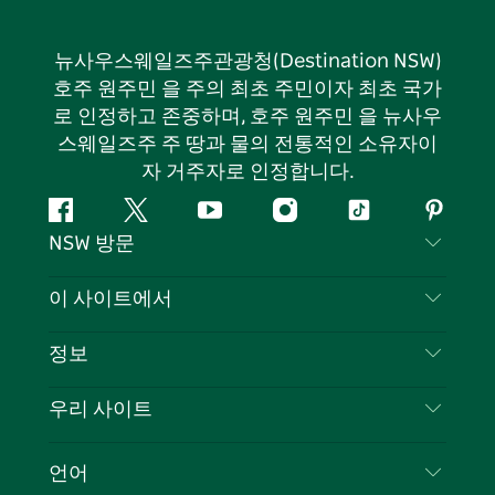
뉴사우스웨일즈주관광청(Destination NSW)
호주 원주민 을 주의 최초 주민이자 최초 국가
로 인정하고 존중하며, 호주 원주민 을 뉴사우
스웨일즈주 주 땅과 물의 전통적인 소유자이
자 거주자로 인정합니다.
페
지
유
인
틱
핀
NSW 방문
이
저
튜
스
톡
터
스
귀
브
타
레
문의하기
이 사이트에서
북
다
그
스
부인 성명
램
트
목적지
정보
은둔
할 일
여행 정보
우리 사이트
쿠키 고지
뉴사우스웨일즈주 로드 트립
귀하의 사업을 등록하세요
이용 약관
Sydney.com
이벤트
언어
뉴사우스웨일즈주 의 사업