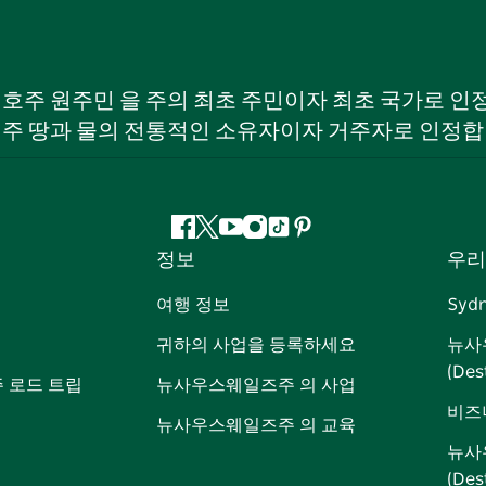
W) 호주 원주민 을 주의 최초 주민이자 최초 국가로
 주 땅과 물의 전통적인 소유자이자 거주자로 인정합
페
지
유
인
틱
핀
정보
우리
이
저
튜
스
톡
터
스
귀
브
타
레
여행 정보
Syd
북
다
그
스
귀하의 사업을 등록하세요
뉴사
램
트
(Des
 로드 트립
뉴사우스웨일즈주 의 사업
비즈
뉴사우스웨일즈주 의 교육
뉴사
(De