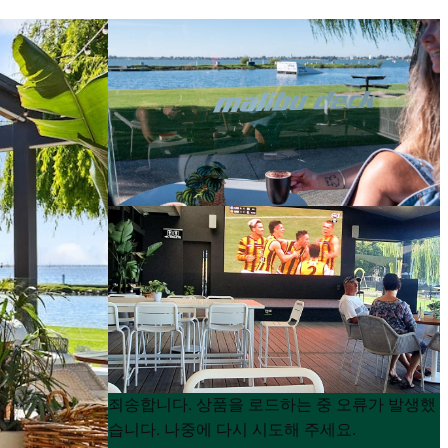
Product
Product
죄송합니다. 상품을 로드하는 중 오류가 발생했
List
List
습니다. 나중에 다시 시도해 주세요.