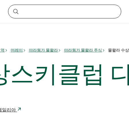
지역
머레이
야라웡가 물왈라
야라웡가 물왈라 주식
물왈라 수
상스키클럽 
오스트레일리아