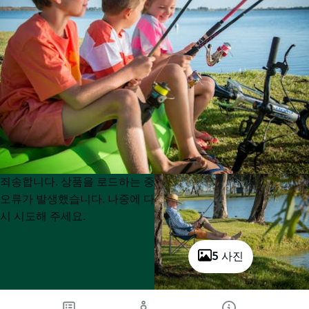
Product
Product
죄송합니다. 상품을 로드하는 중
List
List
오류가 발생했습니다. 나중에 다
시 시도해 주세요.
5 사진