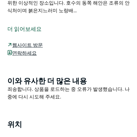
위한 이상적인 장소입니다. 호수의 동쪽 해안은 조류의 안
식처이며 붉은지느러미 노랑배…
케랑 호수는 람사르 협약에 따라 국제적으로 중요한 습지
로 인정받고 있습니다. 케랑 람사르 유적지는 23개의 호
더 읽어보세요
수와 매우 다양한 늪으로 구성되어 있으며 크기 영속성 깊
이 염도 및 식생 유형이 매우 다양합니다.
웹사이트 방문
Lake Charm과 Kangaroo Lake는 레크리에이션 활동으
연락하세요
로 유명한 두 개의 호수입니다.
Lake Charm은 큰 담수호이며 수영 수상 스키 조류 관찰
낚시 카약 등 수상 스포츠로 인기 있는 장소입니다. Lake
이와 유사한 더 많은 내용
Product
Charm은 Victorian Ski Racing 타이틀과 Victorian 점
List
Product
죄송합니다. 상품을 로드하는 중 오류가 발생했습니다. 나
수 이벤트를 정기적으로 주최합니다. 참가자들은 호주 전
List
중에 다시 시도해 주세요.
역에서 이벤트에 참가하기 위해 옵니다.
해안가에는 두 개의 캐러밴 공원이 있습니다. Lake
Charm의 편안한 분위기는 가족 휴가 또는 당일 여행을
위치
위한 이상적인 장소입니다. 호수의 동쪽 해안은 조류의 안
식처이며 붉은지느러미 노랑배 머레이 대구가 정기적으