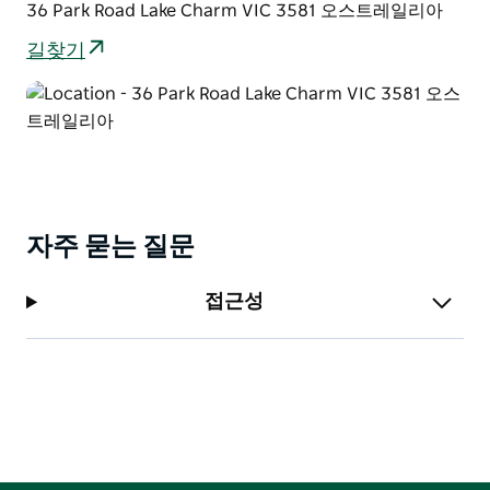
36 Park Road Lake Charm VIC 3581 오스트레일리아
로 잡히는 낚시는 매우 인기가 있습니다.
길찾기
캥거루 호수는 낚시와 수상 스포츠로 잘 알려져 있으며 호
숫가에 캐러밴 공원이 있습니다. 호수의 북쪽 끝은 모든
유형의 레크리에이션을 즐길 수 있는 일일 방문객에게 인
기가 있습니다. 호수의 서쪽은 수상 스포츠 낚시 수영에도
사용됩니다. 이 호수는 2021년에 빅토리아에서 10년 만에
처음으로 열리는 제트 스키 경주인 Jettin Vic 경주를 개
최했습니다.
자주 묻는 질문
접근성