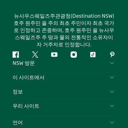
뉴사우스웨일즈주관광청(Destination NSW)
호주 원주민 을 주의 최초 주민이자 최초 국가
로 인정하고 존중하며, 호주 원주민 을 뉴사우
스웨일즈주 주 땅과 물의 전통적인 소유자이
자 거주자로 인정합니다.
페
지
유
인
틱
핀
NSW 방문
이
저
튜
스
톡
터
스
귀
브
타
레
문의하기
이 사이트에서
북
다
그
스
부인 성명
램
트
목적지
정보
은둔
할 일
여행 정보
우리 사이트
쿠키 고지
뉴사우스웨일즈주 로드 트립
귀하의 사업을 등록하세요
이용 약관
Sydney.com
이벤트
언어
뉴사우스웨일즈주 의 사업