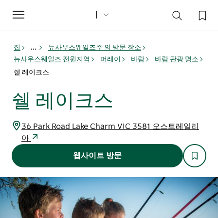
Toggle
navigation
집
...
뉴사우스웨일즈주 의 방문 장소
뉴사우스웨일즈 전원지역
머레이
바람
바람 관광 명소
쉘 레이크스
쉘 레이크스
36 Park Road Lake Charm VIC 3581 오스트레일리
아
웹사이트 방문