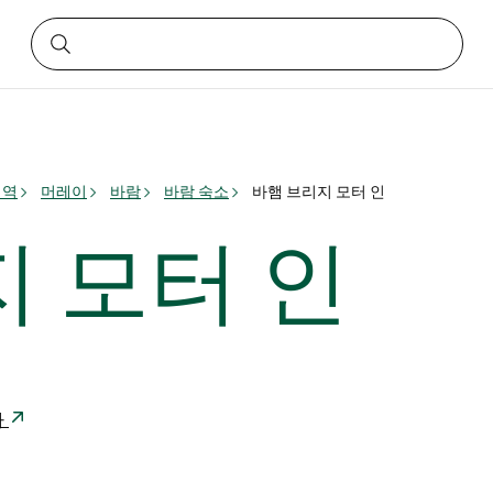
지역
머레이
바람
바람 숙소
바햄 브리지 모터 인
 모터 인
아