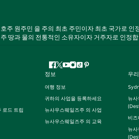
W) 호주 원주민 을 주의 최초 주민이자 최초 국가로
 주 땅과 물의 전통적인 소유자이자 거주자로 인정합
페
지
유
인
틱
핀
정보
우리
이
저
튜
스
톡
터
스
귀
브
타
레
여행 정보
Syd
북
다
그
스
귀하의 사업을 등록하세요
뉴사
램
트
(Des
 로드 트립
뉴사우스웨일즈주 의 사업
비즈
뉴사우스웨일즈주 의 교육
뉴사
(De