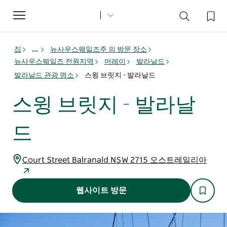
Toggle
navigation
집
...
뉴사우스웨일즈주 의 방문 장소
뉴사우스웨일즈 전원지역
머레이
발라날드
발라날드 관광 명소
스윙 브릿지 - 발라날드
스윙 브릿지 - 발라날
드
Court Street Balranald NSW 2715 오스트레일리아
웹사이트 방문