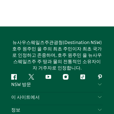
뉴사우스웨일즈주관광청(Destination NSW)
호주 원주민 을 주의 최초 주민이자 최초 국가
로 인정하고 존중하며, 호주 원주민 을 뉴사우
스웨일즈주 주 땅과 물의 전통적인 소유자이
자 거주자로 인정합니다.
페
지
유
인
틱
핀
NSW 방문
이
저
튜
스
톡
터
스
귀
브
타
레
문의하기
이 사이트에서
북
다
그
스
부인 성명
램
트
목적지
정보
은둔