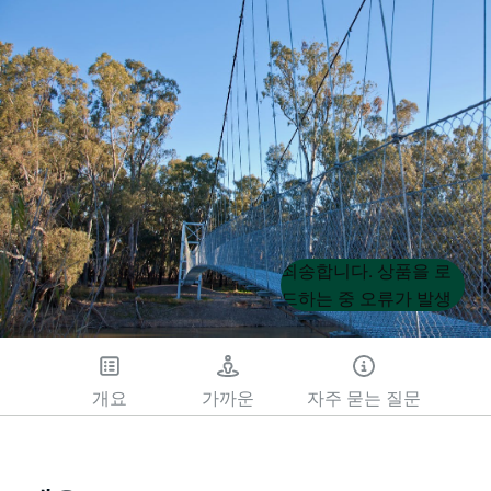
Product
Product
죄송합니다. 상품을 로
List
List
드하는 중 오류가 발생
했습니다. 나중에 다시
시도해 주세요.
개요
가까운
자주 묻는 질문