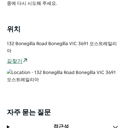
용기 그리고 새로운 시작의 장소이기도 했습니다.
List
중에 다시 시도해 주세요.
낯선 땅으로 향하는 전후의 혹독한 이민 현실을 마주하는
여정에 함께하세요. 수백만 명의 삶에 영향을 미친 이곳은
호주인 20명 중 1명꼴로 개인적인 인연을 가지고 있습니
위치
다.
132 Bonegilla Road Bonegilla VIC 3691 오스트레일리
현대 호주를 형성하고 오늘날 다문화 국가로서의 토대를
아
마련하는 데 기여한 곳을 방문할 계획을 세워보세요.
길찾기
자주 묻는 질문
접근성