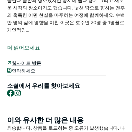
불안과 불안의 장소였지만 동시에 꿈과 용기 그리고 새로
운 시작의 장소이기도 했습니다. 낯선 땅으로 향하는 전후
의 혹독한 이민 현실을 마주하는 여정에 함께하세요. 수백
만 명의 삶에 영향을 미친 이곳은 호주인 20명 중 1명꼴로
개인적인…
호주 유일의 국가 사적지로 지정된 이민자 수용소를 방문
해 보세요.
더 읽어보세요
이민자의 입장이 되어 역경을 이겨내고 희망과 새로운 시
작을 이룬 감동적인 이야기를 만나보세요. 한때 호주 최대
웹사이트 방문
규모이자 가장 오랫동안 운영되었던 이민자 수용소의 24
연락하세요
개 숙소 건물 중 현재는 19번 블록만이 남아 있습니다.
소셜에서 우리를 찾아보세요
일반에 공개된 이곳에서 역사적인 건물 몰입형 전시 영감
Facebook
Instagram
을 주는 예술 작품 그리고 가이드 투어를 통해 호주만의
특별한 이야기를 경험해 보세요.
본길라 이민자 수용 및 훈련 센터는 1947년부터 1971년까
이와 유사한 더 많은 내용
Product
지 32만 명이 넘는 이민자들의 보금자리였습니다. 많은
List
이들에게 이곳은 불안과 불안의 장소였지만 동시에 꿈과
Product
죄송합니다. 상품을 로드하는 중 오류가 발생했습니다. 나