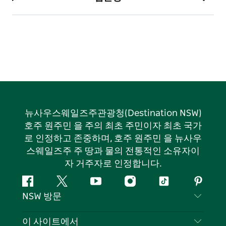
뉴사우스웨일즈주관광청(Destination NSW)
호주 원주민 을 주의 최초 주민이자 최초 국가
로 인정하고 존중하며, 호주 원주민 을 뉴사우
스웨일즈주 주 땅과 물의 전통적인 소유자이
자 거주자로 인정합니다.
페
지
유
인
틱
핀
NSW 방문
이
저
튜
스
톡
터
스
귀
브
타
레
문의하기
이 사이트에서
북
다
그
스