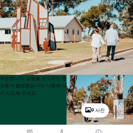
Product
Product
죄송합니다. 상품을 로드하는 중
List
List
오류가 발생했습니다. 나중에 다
시 시도해 주세요.
9 사진