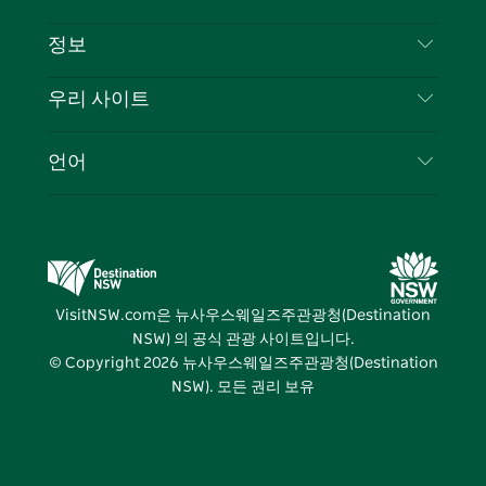
부인 성명
램
트
목적지
정보
은둔
할 일
여행 정보
우리 사이트
쿠키 고지
뉴사우스웨일즈주 로드 트립
귀하의 사업을 등록하세요
이용 약관
Sydney.com
이벤트
언어
뉴사우스웨일즈주 의 사업
뉴사우스웨일즈주관광청(Destination NSW) 기업
숙소
뉴사우스웨일즈주 의 교육
비즈니스 이벤트 뉴사우스웨일즈주
거래
뉴사우스웨일즈주관광청(Destination NSW) 미디
어 센터
VisitNSW.com은 뉴사우스웨일즈주관광청(Destination
비비드 시드니(Vivid Sydney)
NSW) 의 공식 관광 사이트입니다.
© Copyright
2026
뉴사우스웨일즈주관광청(Destination
NSW). 모든 권리 보유