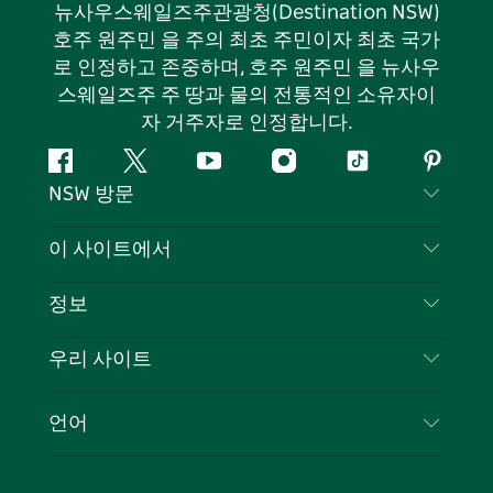
뉴사우스웨일즈주관광청(Destination NSW)
호주 원주민 을 주의 최초 주민이자 최초 국가
로 인정하고 존중하며, 호주 원주민 을 뉴사우
스웨일즈주 주 땅과 물의 전통적인 소유자이
자 거주자로 인정합니다.
페
지
유
인
틱
핀
NSW 방문
이
저
튜
스
톡
터
스
귀
브
타
레
문의하기
이 사이트에서
북
다
그
스
부인 성명
램
트
목적지
정보
은둔
할 일
여행 정보
우리 사이트
쿠키 고지
뉴사우스웨일즈주 로드 트립
귀하의 사업을 등록하세요
이용 약관
Sydney.com
이벤트
언어
뉴사우스웨일즈주 의 사업
뉴사우스웨일즈주관광청(Destination NSW) 기업
숙소
뉴사우스웨일즈주 의 교육
비즈니스 이벤트 뉴사우스웨일즈주