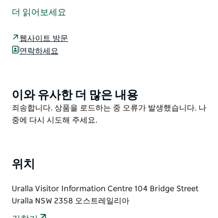
50개가 넘는 유서 깊은 건물과 역사적 특징을 둘러보는
더 읽어보세요
셀프 가이드 워킹(또는 청취) 투어입니다.
이 워킹 투어의 하이라이트로는 1870년에 지어진 3층짜
웹사이트 방문
리 벽돌과 화강암 제분소인 맥크로신스 밀 박물관
연락하세요
(McCrossin's Mill Museum)이 있습니다. 이 박물관은 현
재 다수의 상을 수상한 박물관으로 사용되고 있으며 옹벽
에 박힌 하트 모양의 현무암 암석 "하트 스톤(Heart
이와 유사한 더 많은 내용
Product
Stone)"은 석공이 사랑했던 사람을 기리기 위한 기념물입
List
Product
죄송합니다. 상품을 로드하는 중 오류가 발생했습니다. 나
니다.
List
중에 다시 시도해 주세요.
헤리티지 워크는 관심 수준에 따라 1시간에서 2시간 정도
소요됩니다. 방문객 정보 센터에서 헤리티지 워크 가이드
를 인쇄하여 받을 수 있으며 워크 지도와 각 건물의 간략
위치
한 역사가 포함되어 있습니다. 헤리티지 가이드는 온라인
에서도 볼 수 있으며 사운드트레일(Soundtrail)을 통해
안내를 받을 수도 있습니다.
Uralla Visitor Information Centre 104 Bridge Street
Uralla NSW 2358 오스트레일리아