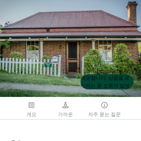
Product
Product
죄송합니다. 상품을 로
List
List
드하는 중 오류가 발생
했습니다. 나중에 다시
시도해 주세요.
개요
가까운
자주 묻는 질문