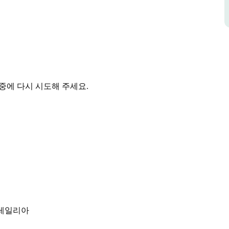
 욕실 완비된 주방과 편안한 발코니가 있는 세탁 시
품 가게 현지 양조장 술집 카페 레스토랑을 즐길
중에 다시 시도해 주세요.