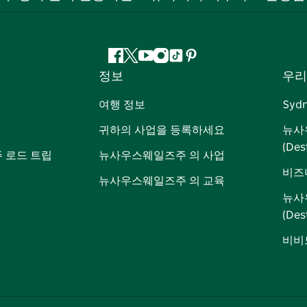
페
지
유
인
틱
핀
정보
우리
이
저
튜
스
톡
터
스
귀
브
타
레
여행 정보
Syd
북
다
그
스
귀하의 사업을 등록하세요
뉴사
램
트
(Des
 로드 트립
뉴사우스웨일즈주 의 사업
비즈
뉴사우스웨일즈주 의 교육
뉴사
(De
비비드