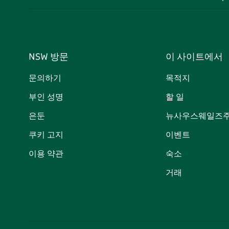
NSW 방문
이 사이트에서
문의하기
목적지
부인 성명
할 일
은둔
뉴사우스웨일즈주
쿠키 고지
이벤트
이용 약관
숙소
거래