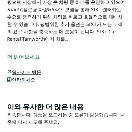
량으로 시장에서 가장 큰 차량 중 하나를 운영하고 있으며
&#x27;플로팅 차량&#x27; 모델을 통해 SIXT 렌터카는
수요를 충족하기 위해 차량을 빠르고 효율적으로 재배치
할 수 있습니다. 광범위한 추가 옵션은 SIXT가 모든 고객
의 요구 사항을 충족하는 데 도움이 됩니다. SIXT Car
Rental Tamworth에서 차를…
SIXT 렌트카는 NRMA가 100% 소유하므로 고객은 호주에
서 가장 신뢰할 수 있고 신뢰할 수 있는 브랜드 중 하나와
더 읽어보세요
거래하고 있다는 사실에 안심할 수 있습니다.
친절하고 전문적인 팀은 귀하의 렌탈 요구 사항을 이해하
웹사이트 방문
기 위해 시간을 할애합니다. 전기 자동차를 원하든 경제적
연락하세요
인 소형차, 4WD 가족용 세단 고급 자동차 버스 밴 또는 트
럭을 원하든 호주 전역의 수천 명의 사람들이 매일 SIXT
를 신뢰하여 사람과 화물을 돕습니다. .
이와 유사한 더 많은 내용
Product
SIXT는 16,000대 이상의 차량으로 시장에서 가장 큰 차
List
Product
죄송합니다. 상품을 로드하는 중 오류가 발생했습니다. 나
량 중 하나를 운영하고 있으며 '플로팅 차량' 모델을 통해
List
중에 다시 시도해 주세요.
SIXT 렌터카는 수요를 충족하기 위해 차량을 빠르고 효율