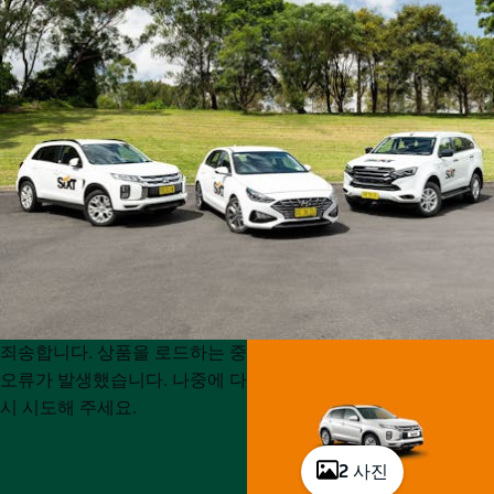
Product
Product
죄송합니다. 상품을 로드하는 중
List
List
오류가 발생했습니다. 나중에 다
시 시도해 주세요.
2 사진