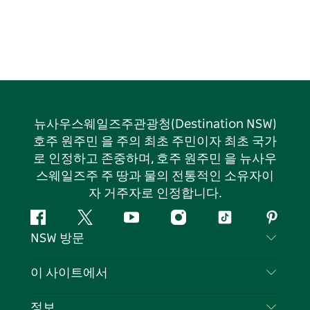
뉴사우스웨일즈주관광청(Destination NSW)
호주 원주민 을 주의 최초 주민이자 최초 국가
로 인정하고 존중하며, 호주 원주민 을 뉴사우
스웨일즈주 주 땅과 물의 전통적인 소유자이
자 거주자로 인정합니다.
페
지
유
인
틱
핀
NSW 방문
이
저
튜
스
톡
터
스
귀
브
타
레
문의하기
이 사이트에서
북
다
그
스
부인 성명
램
트
목적지
정보