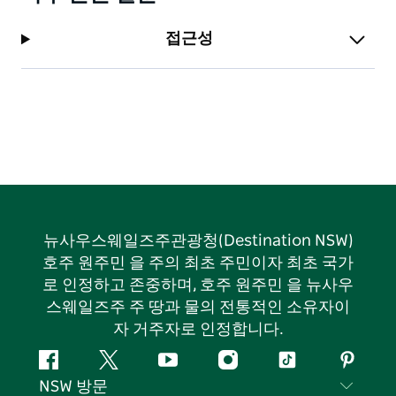
접근성
뉴사우스웨일즈주관광청(Destination NSW)
호주 원주민 을 주의 최초 주민이자 최초 국가
로 인정하고 존중하며, 호주 원주민 을 뉴사우
스웨일즈주 주 땅과 물의 전통적인 소유자이
자 거주자로 인정합니다.
페
지
유
인
틱
핀
NSW 방문
이
저
튜
스
톡
터