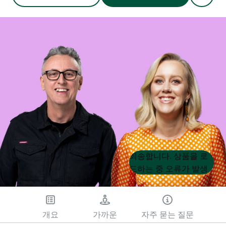
Product
Product
죄송합니다. 상품을 로
List
List
드하는 중 오류가 발생
했습니다. 나중에 다시
시도해 주세요.
개요
가까운
자주 묻는 질문