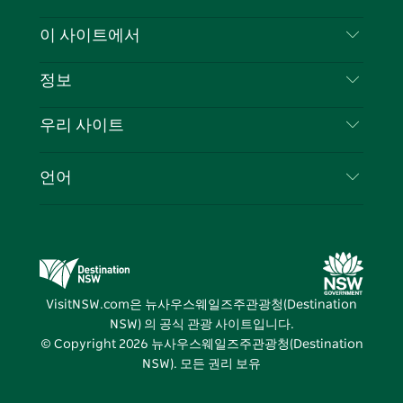
스
귀
브
타
레
문의하기
이 사이트에서
북
다
그
스
부인 성명
램
트
목적지
정보
은둔
할 일
여행 정보
우리 사이트
쿠키 고지
뉴사우스웨일즈주 로드 트립
귀하의 사업을 등록하세요
이용 약관
Sydney.com
이벤트
언어
뉴사우스웨일즈주 의 사업
뉴사우스웨일즈주관광청(Destination NSW) 기업
숙소
뉴사우스웨일즈주 의 교육
비즈니스 이벤트 뉴사우스웨일즈주
거래
뉴사우스웨일즈주관광청(Destination NSW) 미디
어 센터
VisitNSW.com은 뉴사우스웨일즈주관광청(Destination
비비드 시드니(Vivid Sydney)
NSW) 의 공식 관광 사이트입니다.
© Copyright
2026
뉴사우스웨일즈주관광청(Destination
NSW). 모든 권리 보유