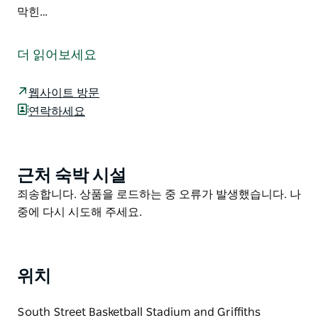
막힌…
1997년 나모이 밸리 조류 사육 클럽(NVAC)은 거니더 쇼
그라운드에서 첫 번째 조류 판매 행사를 개최했습니다. 이
더 읽어보세요
후 이 행사는 호주 최대 규모의 조류 판매 행사 중 하나로
빠르게 성장했습니다. 2019년 엑스포에는 175개 업체가
웹사이트 방문
참가하여 4,000마리가 넘는 새들을 선보였으며, 26개의
연락하세요
판매 부스가 파빌리온을 가득 채워 씨앗 새장 둥지 상자
새장 서적 약품 등 다양한 조류 관련 용품을 판매했습니
다.
근처 숙박 시설
Product
조류 애호가라면 놓칠 수 없는 이 판매 및 엑스포에는 구
List
Product
죄송합니다. 상품을 로드하는 중 오류가 발생했습니다. 나
내 식당이 마련되어 있어 바비큐 아침 식사와 커피 트럭을
List
중에 다시 시도해 주세요.
즐길 수 있습니다.
거니더 쇼그라운드는 거니더 시내 중심부 사우스 스트리
트에서 가까운 곳에 위치해 있으며 판매 행사는 농구 경기
위치
장과 그리피스 파빌리온에서 개최됩니다.
새 접수는 금요일 오후 3시부터 7시까지 또는 토요일 오
South Street Basketball Stadium and Griffiths
전 7시부터 9시까지 가능합니다. 새장에는 바닥이 막힌