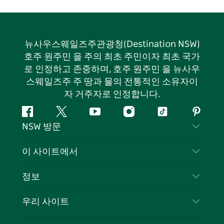
뉴사우스웨일즈주관광청(Destination NSW)
호주 원주민 을 주의 최초 주민이자 최초 국가
로 인정하고 존중하며, 호주 원주민 을 뉴사우
스웨일즈주 주 땅과 물의 전통적인 소유자이
자 거주자로 인정합니다.
페
지
유
인
틱
핀
NSW 방문
이
저
튜
스
톡
터
스
귀
브
타
레
문의하기
이 사이트에서
북
다
그
스
부인 성명
램
트
목적지
정보
은둔
할 일
여행 정보
우리 사이트
쿠키 고지
뉴사우스웨일즈주 로드 트립
귀하의 사업을 등록하세요
이용 약관
Sydney.com