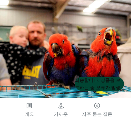
Product
Product
죄송합니다. 상품을 로
List
List
드하는 중 오류가 발생
했습니다. 나중에 다시
시도해 주세요.
개요
가까운
자주 묻는 질문