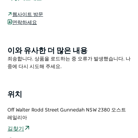
풍부한 지역 역사를 자랑하는 매력적인 녹지 공간입니다.
1970년 존경받는 주민 애솔 갤런 씨가 아낌없이 기증한 5
웹사이트 방문
에이커(약 2만 제곱미터)의 부지에 조성된 이 공원은 소중
연락하세요
한 지역 사회의 휴식처입니다.
가족 나들이에 안성맞춤인 이 공원에는 놀이터 시설 그늘
진 피크닉 테이블 휴식을 위한 벤치가 마련되어 있습니다.
아이들은 놀이터 주변을 도는 자전거 트랙에서 신나게 뛰
이와 유사한 더 많은 내용
Product
어놀 수 있습니다.
List
Product
죄송합니다. 상품을 로드하는 중 오류가 발생했습니다. 나
공원을 둘러싼 유칼립투스 나무들을 올려다보세요. 운이
List
중에 다시 시도해 주세요.
좋다면 나뭇가지 위에서 낮잠을 자고 있는 코알라를 발견
할 수도 있습니다. 야생 동물을 만나는 특별한 경험을 선
사할 것입니다.
위치
조용한 피크닉 아이들의 놀이 시간 또는 자연을 만끽하고
싶다면 애솔 갤런 공원은 건네다에서 꼭 방문해야 할 곳입
Off Walter Rodd Street Gunnedah NSW 2380 오스트
니다.
레일리아
길찾기