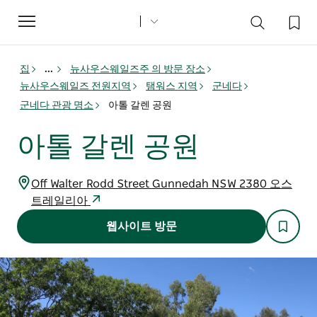
Toggle
navigation
집
...
뉴사우스웨일즈주 의 방문 장소
뉴사우스웨일즈 전원지역
탬워스 지역
군네다
군네다 관광 명소
아톨 갈렌 공원
아톨 갈렌 공원
Off Walter Rodd Street Gunnedah NSW 2380 오스
트레일리아
웹사이트 방문