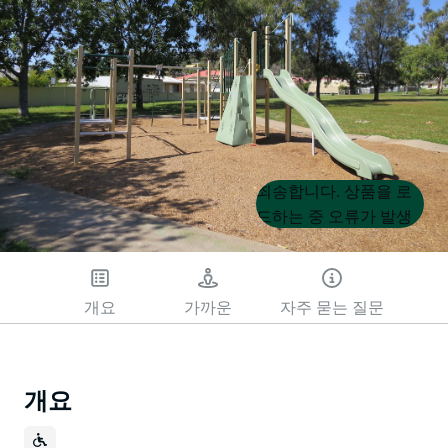
Product
Product
죄송합니다. 상품을 로
List
List
드하는 중 오류가 발생
했습니다. 나중에 다시
시도해 주세요.
개요
가까운
자주 묻는 질문
개요