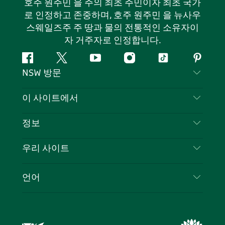
호주 원주민 을 주의 최초 주민이자 최초 국가
로 인정하고 존중하며, 호주 원주민 을 뉴사우
스웨일즈주 주 땅과 물의 전통적인 소유자이
자 거주자로 인정합니다.
페
지
유
인
틱
핀
NSW 방문
이
저
튜
스
톡
터
스
귀
브
타
레
문의하기
이 사이트에서
북
다
그
스
부인 성명
램
트
목적지
정보
은둔
할 일
여행 정보
우리 사이트
쿠키 고지
뉴사우스웨일즈주 로드 트립
귀하의 사업을 등록하세요
이용 약관
Sydney.com
이벤트
언어
뉴사우스웨일즈주 의 사업
뉴사우스웨일즈주관광청(Destination NSW) 기업
숙소
뉴사우스웨일즈주 의 교육
비즈니스 이벤트 뉴사우스웨일즈주
거래
뉴사우스웨일즈주관광청(Destination NSW) 미디