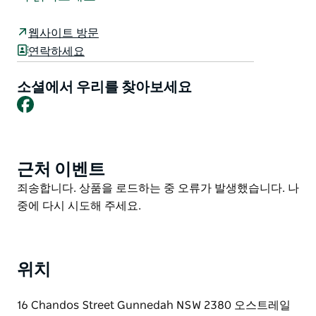
을 자랑합니다.
이 친절한 지역 주민들에게 사랑받는 호텔은 저렴한 숙박
웹사이트 방문
시설을 제공하며 예산에 민감한 여행객을 위한 객실도 마
연락하세요
련되어 있습니다. 일부 객실에는 에어컨이 설치되어 있으
며 모든 투숙객은 같은 층에 편리하게 위치한 현대적인 욕
소셜에서 우리를 찾아보세요
Facebook
실을 공동으로 이용할 수 있습니다.
이 호텔은 주 6일 점심과 저녁 식사로 푸짐한 시골풍 식사
를 제공하며 지역 주민과 방문객 모두에게 환영받는 분위
기입니다. 라이브 공연 스포츠 경기 관람, TAB 시설 당구
근처 이벤트
Product
대 주크박스 등 다양한 편의시설을 갖추고 있어 하루 종일
List
Product
죄송합니다. 상품을 로드하는 중 오류가 발생했습니다. 나
지역을 탐험한 후 편안한 휴식을 취하기에 완벽한 곳입니
List
중에 다시 시도해 주세요.
다.
넓고 지붕이 있는 비어 가든은 가족 단위 여행객에게 따뜻
한 환영을 제공하며 편안한 분위기에서 식사를 하거나 친
위치
구들과 담소를 나누기에 이상적입니다.
임페리얼 호텔 군네다에 숙박하든 간단한 식사를 하러 들
16 Chandos Street Gunnedah NSW 2380 오스트레일