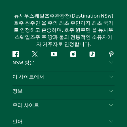
뉴사우스웨일즈주관광청(Destination NSW)
호주 원주민 을 주의 최초 주민이자 최초 국가
로 인정하고 존중하며, 호주 원주민 을 뉴사우
스웨일즈주 주 땅과 물의 전통적인 소유자이
자 거주자로 인정합니다.
페
지
유
인
틱
핀
NSW 방문
이
저
튜
스
톡
터
스
귀
브
타
레
문의하기
이 사이트에서
북
다
그
스
부인 성명
램
트
목적지
정보
은둔
할 일
여행 정보
우리 사이트
쿠키 고지
뉴사우스웨일즈주 로드 트립
귀하의 사업을 등록하세요
이용 약관
Sydney.com
이벤트
언어
뉴사우스웨일즈주 의 사업