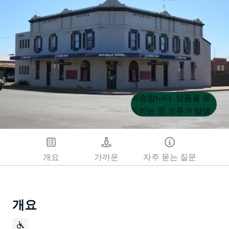
Product
Product
죄송합니다. 상품을 로
List
List
드하는 중 오류가 발생
했습니다. 나중에 다시
시도해 주세요.
개요
가까운
자주 묻는 질문
개요