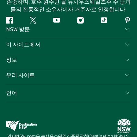
존중하며, 호주 원주민 을 뉴사우스웨일즈주 주 땅과
물의 전통적인 소유자이자 거주자로 인정합니다.
페
지
유
인
틱
핀
NSW 방문
이
저
튜
스
톡
터
스
귀
브
타
레
문의하기
이 사이트에서
북
다
그
스
부인 성명
램
트
목적지
정보
은둔
할 일
여행 정보
우리 사이트
쿠키 고지
뉴사우스웨일즈주 로드 트립
귀하의 사업을 등록하세요
이용 약관
Sydney.com
이벤트
언어
뉴사우스웨일즈주 의 사업
뉴사우스웨일즈주관광청(Destination NSW) 기업
숙소
뉴사우스웨일즈주 의 교육
비즈니스 이벤트 뉴사우스웨일즈주
거래
뉴사우스웨일즈주관광청(Destination NSW) 미디어 센터
비비드 시드니(Vivid Sydney)
VisitNSW.com은 뉴사우스웨일즈주관광청(Destination NSW) 의