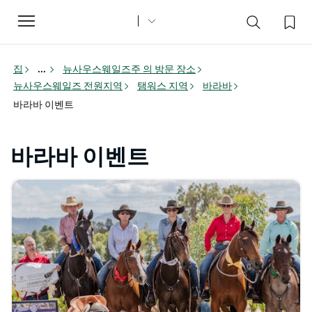
Toggle
navigation
집
...
뉴사우스웨일즈주 의 방문 장소
뉴사우스웨일즈 전원지역
탬워스 지역
바라바
바라바 이벤트
바라바 이벤트